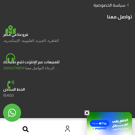
سياسة الخصوصية
تواصل معنا
فروعنا في مصر
القاهرة، الجيزة، القليوبية، الإسكندرية،
للمبيعات عبر الإنترنت تتبع طلباتك
الرجاء التواصل معنا
2001227395514
الخط الساخن
15400
2023 © Ustores جميع الحقوق محفوظة