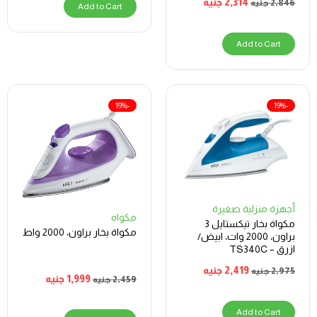
2,314
جنيه
2,846
جنيه
Add to Cart
Add to Cart
-19%
-19%
أجهزة منزلية صغيرة
مكواه
مكواة بخار تيكستايل 3
مكواة بخار براون، 2000 واط
براون، 2000 وات، ابيض/
ازرق – TS340C
2,419
جنيه
2,975
جنيه
1,999
جنيه
2,459
جنيه
Add to Cart