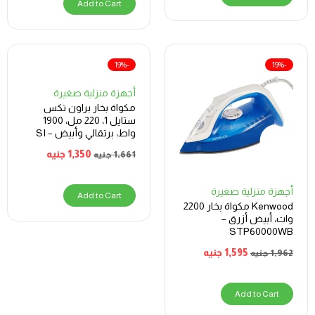
Add to Cart
-19%
-19%
أجهزة منزلية صغيرة
مكواة بخار براون تكس
ستايل 1، 220 مل، 1900
واط، برتقالي وأبيض – SI
1009
1,350
جنيه
1,661
جنيه
أجهزة منزلية صغيرة
Add to Cart
Kenwood مكواة بخار 2200
وات، أبيض أزرق –
STP60000WB
1,595
جنيه
1,962
جنيه
Add to Cart