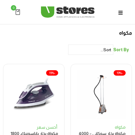
0
مكواه
Sort By
-19%
-19%
مكواه
أحسن سعر
مكواة بخار سوكاني – 4000
مكواة بخار باناسونيك، 1800