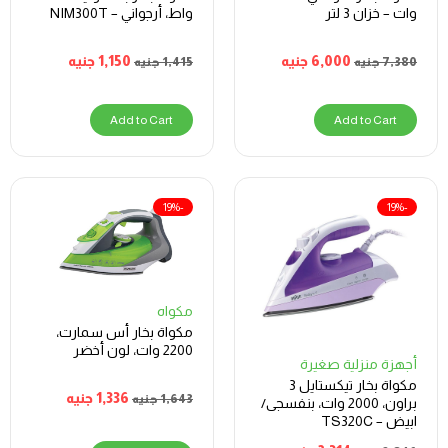
وات – خزان 3 لتر
واط، أرجواني – NIM300T
6,000
جنيه
1,150
جنيه
7,380
جنيه
1,415
جنيه
Add to Cart
Add to Cart
-19%
-19%
مكواه
مكواة بخار أس سمارت،
2200 وات، لون أخضر
أجهزة منزلية صغيرة
مكواة بخار تيكستايل 3
1,336
جنيه
1,643
جنيه
براون، 2000 وات، بنفسجى/
ابيض – TS320C