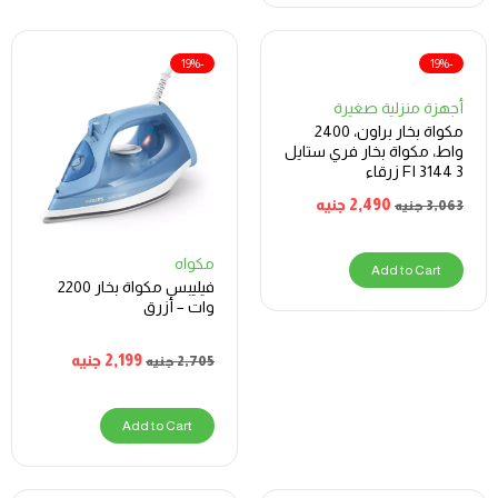
-19%
-19%
أجهزة منزلية صغيرة
مكواة بخار براون، 2400
واط، مكواة بخار فري ستايل
3 FI 3144 زرقاء
2,490
جنيه
3,063
جنيه
مكواه
Add to Cart
فيليبس مكواة بخار 2200
وات – أزرق
2,199
جنيه
2,705
جنيه
Add to Cart