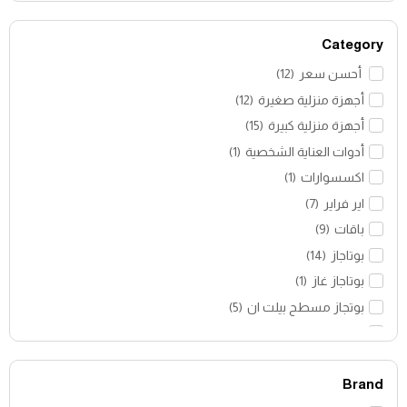
Category
أحسن سعر
(
12
)
أجهزة منزلية صغيرة
(
12
)
أجهزة منزلية كبيرة
(
15
)
أدوات العناية الشخصية
(
1
)
اكسسوارات
(
1
)
اير فراير
(
7
)
باقات
(
9
)
بوتاجاز
(
14
)
بوتاجاز غاز
(
1
)
بوتجاز مسطح بيلت ان
(
5
)
تحميل علوي
(
3
)
تكييفات
(
29
)
Brand
خلاط
(
1
)