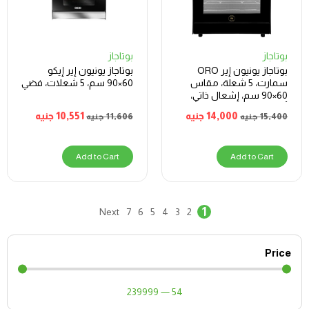
بوتاجاز
بوتاجاز
بوتاجاز يونيون إير ORO
بوتاجاز يونيون إير إيكو
سمارت، 5 شعلة، مقاس
60×90 سم، 5 شعلات، فضي
60×90 سم، إشعال ذاتي،
أمان كامل – موديل
14,000
جنيه
10,551
جنيه
15,400
جنيه
11,606
جنيه
C69EB-GC-511-ITSF-
ORO-S-2W-AL
Add to Cart
Add to Cart
1
Next
7
6
5
4
3
2
Price
239999
—
54