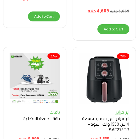
4,609
جنيه
5,669
جنيه
Add to Cart
Add to Cart
-23%
-19%
اير فراير
باقات
اير فراير اس سمارت، سعة
باقة الجمعة البيضاء 2
4 لتر، 1550 وات، اسود –
SAF272TB
3,335
جنيه
6,999
جنيه