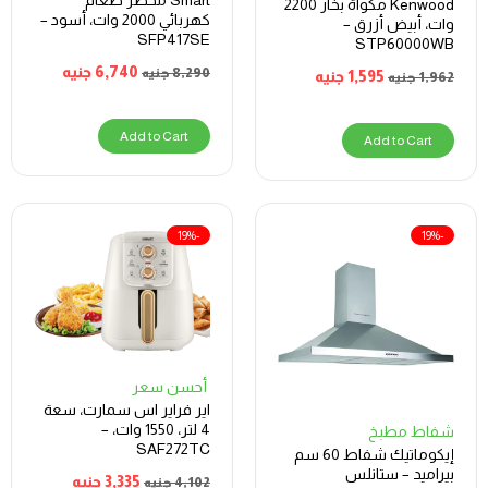
Smart محضّر طعام
Kenwood مكواة بخار 2200
كهربائي 2000 وات، أسود –
وات، أبيض أزرق –
SFP417SE
STP60000WB
6,740
جنيه
8,290
جنيه
1,595
جنيه
1,962
جنيه
Add to Cart
Add to Cart
-19%
-19%
أحسن سعر
اير فراير اس سمارت، سعة
4 لتر، 1550 وات، –
شفاط مطبخ
SAF272TC
إيكوماتيك شفاط 60 سم
بيراميد – ستانلس
3,335
جنيه
4,102
جنيه