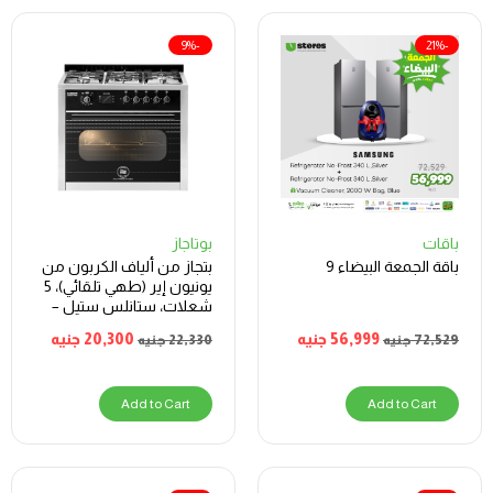
-9%
-21%
باقات
بوتاجاز
باقة الجمعة البيضاء 9
بتجاز من ألياف الكربون من
يونيون إير (طهي تلقائي)، 5
شعلات، ستانلس ستيل –
C69SSGC511ICPS2FGCF
56,999
جنيه
20,300
جنيه
72,529
جنيه
22,330
جنيه
2WAL
Add to Cart
Add to Cart