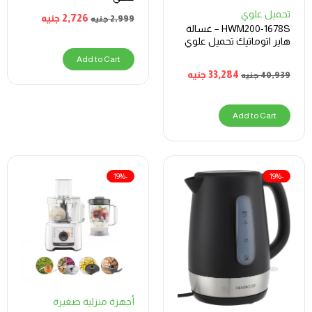
تحميل علوي
2,726
جنيه
2,999
جنيه
HWM200-1678S – غسالة
هاير اتوماتيك تحميل علوي
Add to Cart
33,284
جنيه
40,939
جنيه
Add to Cart
-19%
-19%
أجهزة منزلية صغيرة