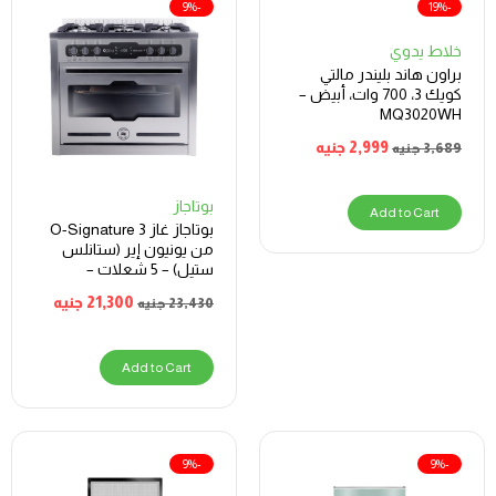
-9%
-19%
خلاط يدوي
براون هاند بليندر مالتي
كويك 3، 700 وات، أبيض –
MQ3020WH
2,999
جنيه
3,689
جنيه
بوتاجاز
Add to Cart
بوتاجاز غاز O-Signature 3
من يونيون إير (ستانلس
ستيل) – 5 شعلات –
C69SSGC383ICPSF1CH
21,300
جنيه
23,430
جنيه
OS32WAL
Add to Cart
-9%
-9%