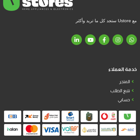
مبرد مياه
(
1
)
محضر طعام
(
1
)
مع Ustore ستجد كل ما تريد وأكثر
مروحة حائطية
(
1
)
مكواة
(
4
)
مكواة بخار
(
1
)
مكواة بخارية
(
1
)
مكيفات هواء
(
2
)
خدمة العملاء
المتجر
تتبع الطلب
حسابي