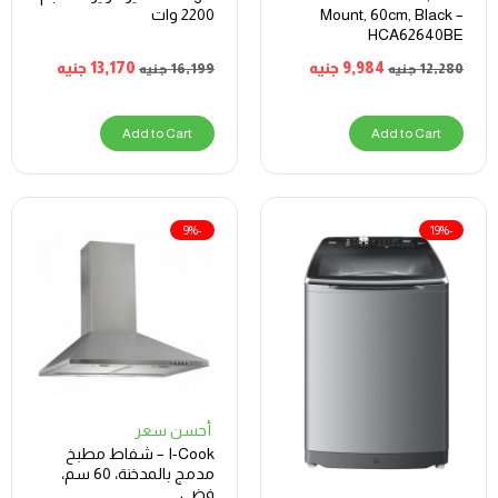
Mount, 60cm, Black –
2200 وات
HCA62640BE
9,984
جنيه
13,170
جنيه
12,280
جنيه
16,199
جنيه
Add to Cart
Add to Cart
-9%
-19%
أحسن سعر
I-Cook – شفاط مطبخ
مدمج بالمدخنة، 60 سم،
فضي