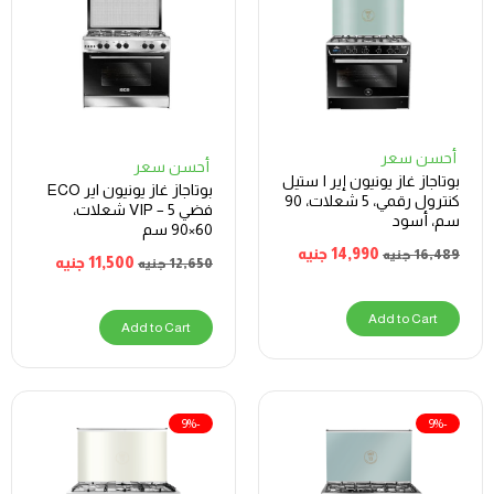
أحسن سعر
أحسن سعر
بوتاجاز غاز يونيون إير I ستيل
بوتاجاز غاز يونيون اير ECO
كنترول رقمي، 5 شعلات، 90
فضي VIP – 5 شعلات،
سم، أسود
60×90 سم
14,990
جنيه
16,489
جنيه
11,500
جنيه
12,650
جنيه
Add to Cart
Add to Cart
-9%
-9%