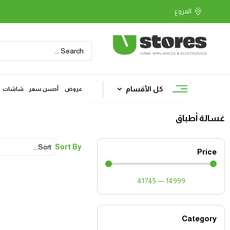
كل الأقسام
عروض
أحسن سعر
شاشات
غسالة أطباق
Sort By
Price
41745
—
14999
Category