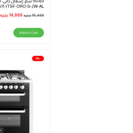
60×90 سم، إشعال ذاتي
511-ITSF-ORO-S-2W-AL
14,000
جنيه
15,400
جنيه
Add to Cart
-9%