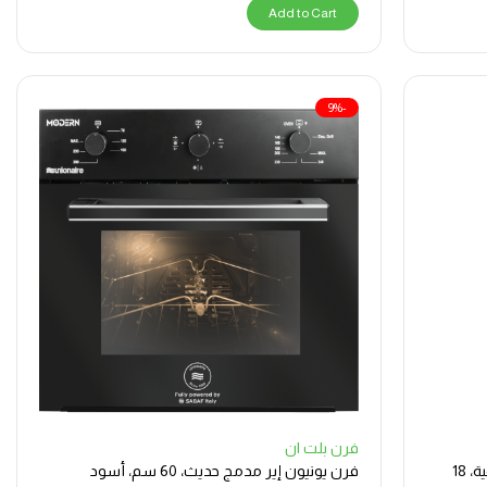
Add to Cart
-9%
فرن بلت ان
يونيون اير مروحة، عمودية، ميكانيكية ورقمية، 18
فرن يونيون إير مدمج حديث، 60 سم، أسود