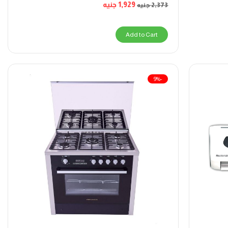
1,929
جنيه
2,373
جنيه
Add to Cart
-9%