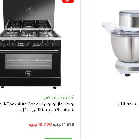
-9%
أجهزة منزلية كبيرة
شعلة، 90 سم، ستانلس ستيل
19,700
جنيه
21,670
جنيه