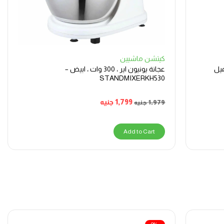
كيتشن ماشيين
ميل
عجانة يونيون اير ، 300 وات ، ابيض –
STANDMIXERKH530
1,799
جنيه
1,979
جنيه
Add to Cart