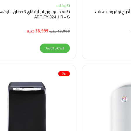
تكييفات
ريزر يونيون اير عمودي 6 أدراج نوفروست، باب
تكييف – يونيون اير أرتيفاي 3 حصان-
ARTIFY 024_HR – S
38,999
جنيه
42,900
جنيه
Add to Cart
-9%