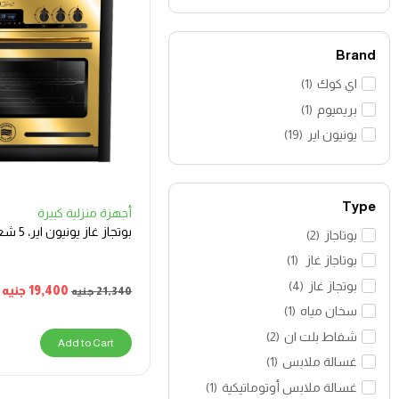
Brand
اي كوك
(
1
)
بريميوم
(
1
)
يونيون اير
(
19
)
Type
أجهزة منزلية كبيرة
بوتجاز غاز يونيون اير، 5 شعلة، اسود
بوتاجاز
(
2
)
بوتاجاز غاز
(
1
)
بوتجاز غاز
(
4
)
19,400
جنيه
21,340
جنيه
سخان مياه
(
1
)
شفاط بلت ان
(
2
)
Add to Cart
غسالة ملابس
(
1
)
غسالة ملابس أوتوماتيكية
(
1
)