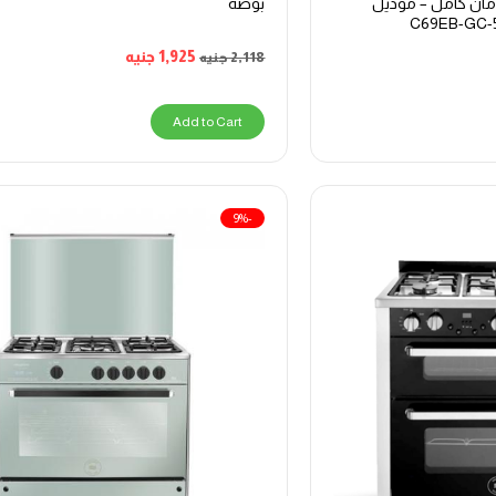
، أمان كامل – موديل
بوصة
C69EB-GC-
1,925
جنيه
2,118
جنيه
Add to Cart
-9%