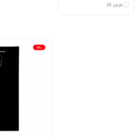
فريزر
(
2
)
-9%