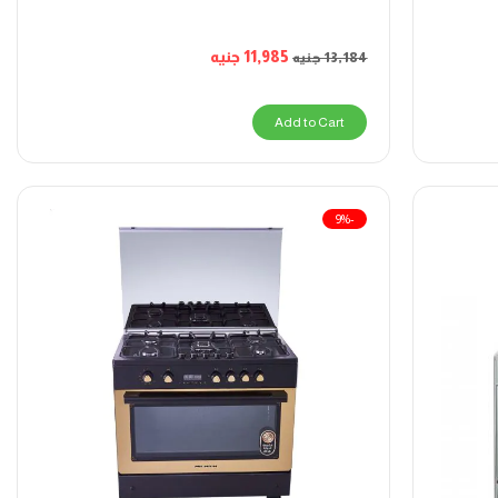
11,985
جنيه
13,184
جنيه
Add to Cart
-9%