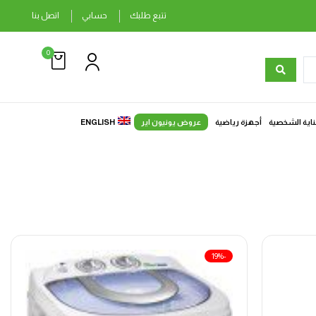
تتبع طلبك
حسابي
اتصل بنا
0
ناية الشخصية
أجهزة رياضية
عروض يونيون اير
ENGLISH
-19%