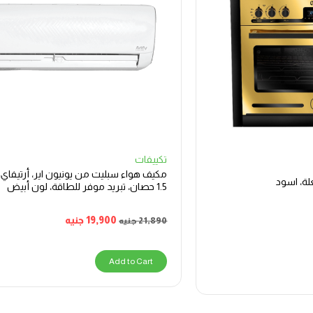
تكييفات
مكيف هواء سبليت من يونيو
1.5 حصان، تبريد موفر للطاقة، لون أبيض
19,900
جنيه
21,890
جنيه
Add to Cart