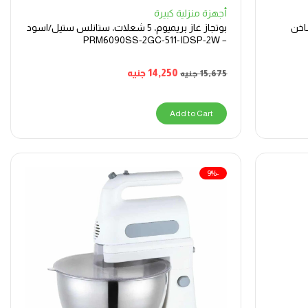
أجهزة منزلية كبيرة
 بارد/ساخن
بوتجاز غاز بريميوم، 5 شعلات، ستانلس ستيل/اسود
– PRM6090SS-2GC-511-IDSP-2W
14,250
جنيه
15,675
جنيه
Add to Cart
-9%