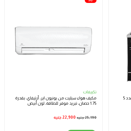
-9%
تكييفات
بوتجاز غاز يونيون اير I-Cook Auto Cook، عدد 5
مكيف هواء سبليت من يونيون اير، أرتيفاي، بقدرة
1.75 حصان، تبريد موفر للطاقة، لون أبيض
22,900
جنيه
25,190
جنيه