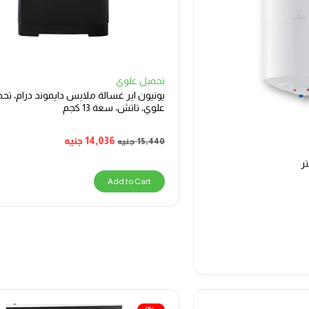
تحميل علوي
يونيون اير غسالة ملابس دايموند درام، تح
علوي، تاتش، سعة 13 كجم
14,036
جنيه
15,440
جنيه
Add to Cart