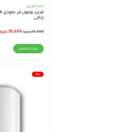
ديب فريزر
ف
زجاجي
18,600
جنيه
20,460
جنيه
Add to Cart
-9%