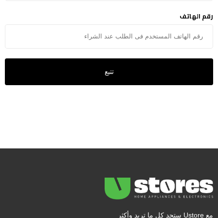
رقم الهاتف
تتبع
مع Ustore ستجد كل ما تريد وأكثر