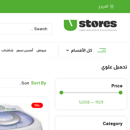
كل الأقسام
عروض
أحسن سعر
شاشات
تحميل علوي
Sort By
Price
52058
—
1929
-19%
Category