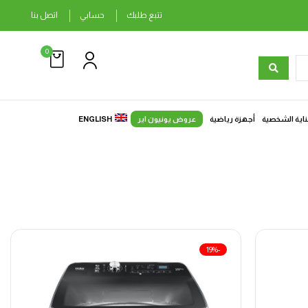
تتبع طلبك
حسابي
اتصل بنا
0
ناية الشخصية
أجهزة رياضية
عروض يونيون اير
ENGLISH
-19%