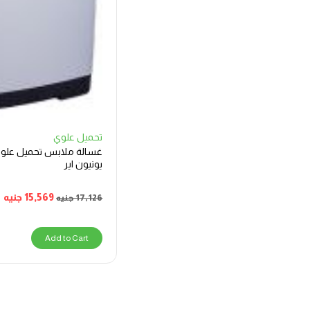
تحميل علوي
يونيون اير
15,569
جنيه
17,126
جنيه
Add to Cart