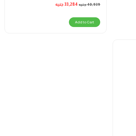
33,284
جنيه
40,939
جنيه
Add to Cart