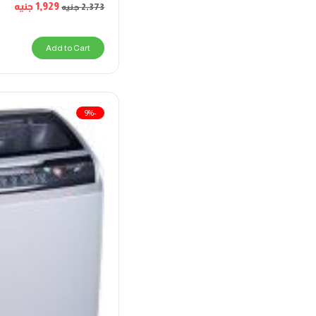
1,929
جنيه
2,373
جنيه
Add to Cart
-9%