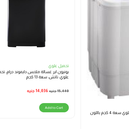
تحميل علوي
يونيون اير غسالة ملابس دايموند درام، تح
علوي، تاتش، سعة 13 كجم
14,036
جنيه
15,440
جنيه
Add to Cart
غسالة يونيون إير تحميل علوي سعة 4 كجم باللون