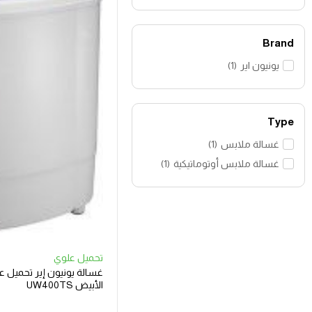
Brand
يونيون اير
(
1
)
Type
غسالة ملابس
(
1
)
غسالة ملابس أوتوماتيكية
(
1
)
تحميل علوي
الأبيض UW400TS