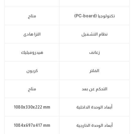
تكنولوجيا (PC-board)
متاح
نظام التشغيل
الترا هادى
زعانف
هيدروفيليك
الفلتر
كريون
التحكم عن بعد
متاح
أبعاد الوحدة الداخلية
1080x330x222 mm
أبعاد الوحدة الخارجية
1084x697x417 mm