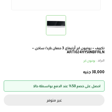
تكييف – يونيون اير أرتيفاي 3 حصان بارد/ ساخن –
ARTI024HY50NBFRLN
البراند :
يونيون اير
38,000
جنيه
احصل على خصم 50% عند الدفع بواسطة حالا
غير متوفر