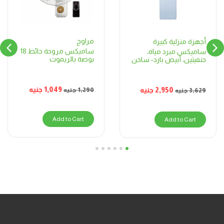
مراوح
أجهزة منزلية كبيرة
ساميكس مروحة حائط 18
ساميكس مبرد مياه،
بوصة بالريموت
حنفيتين، أبيض بارد- ساخن
1,049
جنيه
2,950
جنيه
1,290
جنيه
3,629
جنيه
Add to Cart
Add to Cart
6
5
4
3
2
1