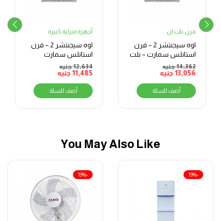
فرن بلت ان
أجهزة منزلية كبيرة
اوه سيجنتشر 2 – فرن
اوه سيجنتشر 2 – فرن
استانلس سمارت – بلت
استانلس سمارت
ان – فرن بشواية – غاز
ميكس – بلت ان – فرن
14,362
جنيه
12,634
جنيه
C
13,056
– 70 لتر –
جنيه
11,485
جنيه
بشواية – غاز – 70 لتر –
BO66G119TSFMIXOSAL
BO66G119TSFOSAL
أضف للسلة
أضف للسلة
You May Also Like
-19%
-19%