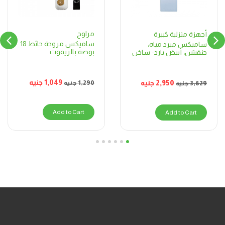
مراوح
أجهزة منزلية كبيرة
ساميكس مروحة حائط 18
ساميكس مبرد مياه،
بوصة بالريموت
حنفيتين، أبيض بارد- ساخن
1,049
جنيه
2,950
جنيه
1,290
جنيه
3,629
جنيه
Add to Cart
Add to Cart
6
5
4
3
2
1