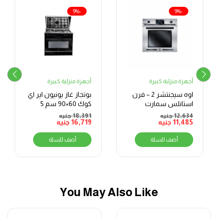
-9%
-9%
أجهزة منزلية كبيرة
أجهزة منزلية كبيرة
اوه سيجنتشر 2 – فرن
بوتجاز غاز يونيون اير اي
استانلس سمارت
كوك 60×90 سم 5
ميكس – بلت ان – فرن
الشعلات
12,634
جنيه
18,391
جنيه
11,485
جنيه
بشواية – غاز – 70 لتر –
16,719
جنيه
BO66G119TSFMIXOSAL
أضف للسلة
أضف للسلة
You May Also Like