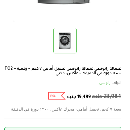
غسالة زانوسي غسالة زانوسي تحميل أمامي ٧ كجم – رقمية – TC2
– ١٢٠٠ دورة في الدقيقة – عاكس، فضي
البراند :
زانوسي
23,984
جنيه
-19%
19,499
جنيه
سعة ٧ كجم، تحميل أمامي، محرك عاكس، ١٢٠٠ دورة في الدقيقة