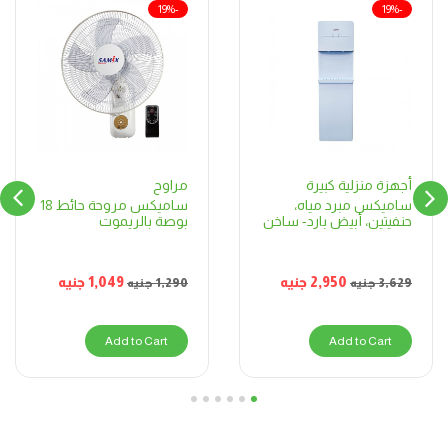
-19%
-19%
مراوح
أجهزة منزلية كبيرة
ساميكس مروحة حائط 18
ساميكس مبرد مياه،
بوصة بالريموت
حنفيتين، أبيض بارد- ساخن
1,049
جنيه
2,950
جنيه
1,290
جنيه
3,629
جنيه
Add to Cart
Add to Cart
6
5
4
3
2
1