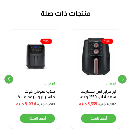
منتجات ذات صلة
-19%
-19%
اير فراير
اير فراير
اير فراير اس سمارت،
قلاية سوناي كوك
سعة 4 لتر، 1550 وات،
ماستر برو – رقمية – ٧
اسود – SAF272TB
لتر، أسود
3,335
جنيه
5,074
جنيه
4,102
جنيه
6,241
جنيه
أضف للسلة
أضف للسلة