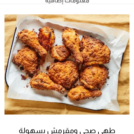
معلومات إضافية
طهي صحي ومقرمش بسهولة