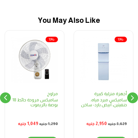
You May Also Like
-19%
-19%
مراوح
أجهزة منزلية كبيرة
ساميكس مروحة حائط 18
ساميكس مبرد مياه،
بوصة بالريموت
حنفيتين، أبيض بارد- ساخن
1,049
جنيه
2,950
جنيه
1,290
جنيه
3,629
جنيه