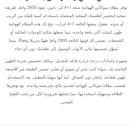
توفر مقلاة سوكاني الهوائية سعة 7+4 لتر، بابين، بقوة 2800 واط، طريقة
صحية لتحضير أطعمتك المقلية المفضلة باستخدام كمية قليلة من الزيت
أو بدونه. بفضل سعتها البالغة 7+4 لترات، تتيح لك هذه المقلاة الهوائية
طهي كميات أكبر دفعة واحدة، مما يجعلها مثالية للوجبات العائلية أو
التجمعات. تضمن لك قوتها البالغة 2800 واط طهيًا سريعًا وفعالًا، بينما
يُسهّل تصميمها ثنائي الأبواب الوصول إلى طعامك دون أي عناء.
مجهزة بإعدادات درجة حرارة قابلة للتعديل، يمكنك تخصيص تجربة الطهي
الخاصة بك، سواء كنت تخبز أو تشوي أو تقلي. تضمن الطبقة غير اللاصقة
طهي طعامك بإتقان دون التصاق، كما أنها سهلة التنظيف بعد الاستخدام.
صُممت مقلاة سوكاني الهوائية لتقديم نتائج مقرمشة ولذيذة، مع توفيرها
للطاقة وسهولة استخدامها، مما يجعلها ضرورية لكل من يُحب الطبخ
الصحي.