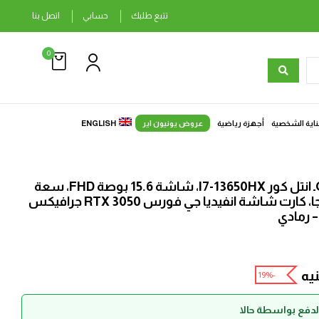
تتبع طلبك
حسابي
اتصل بنا
0
ناية الشخصية
أجهزة رياضية
عروض يونيون اير
ENGLISH
لاب توب ديل G15-5530ـ انتل كور I7-13650HX، شاشة 15.6 بوصة FHD، سعة
512 جيجا SSD، رام 16 جيجا، كارت شاشة انفيديا جي فورس RTX 3050 جرافيكس
يه
-19%