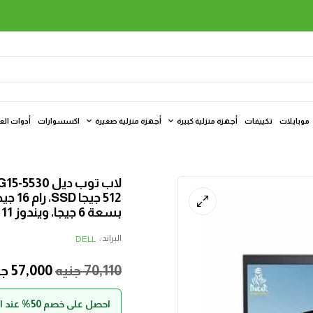
موبايلات
تكييفات
أجهزة منزلية كبيرة
أجهزة منزلية صغيرة
اكسسوارات
أدوات الع
بسعة 6 جيجا، ويندوز 11 – رمادي
البراند :
DELL
70,110
جنيه
57,000
جن
احصل على خصم 50% عند الدفع بواسطة حالا