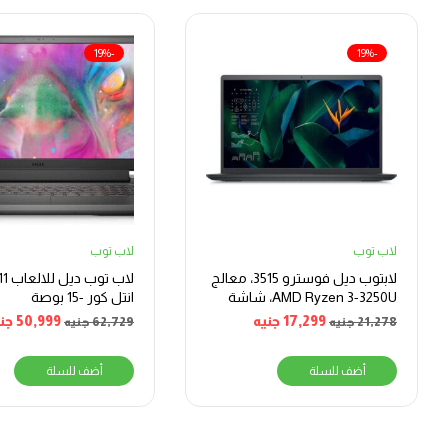
-19%
-19%
لاب توب
لاب توب
لابتوب ديل فوسترو 3515، معالج
لاب ت
AMD Ryzen 3-3250U، شاشة
انتل كور -15 بوصة
15.6 بوصة، 128 جيجا بايت SSD، 4
17,299
جنيه
50,999
جن
21,278
جنيه
62,729
جنيه
جيجا بايت رام، بطاقة رسومات
AMD Radeon، أوبونتو – أسود
أضف للسلة
أضف للسلة