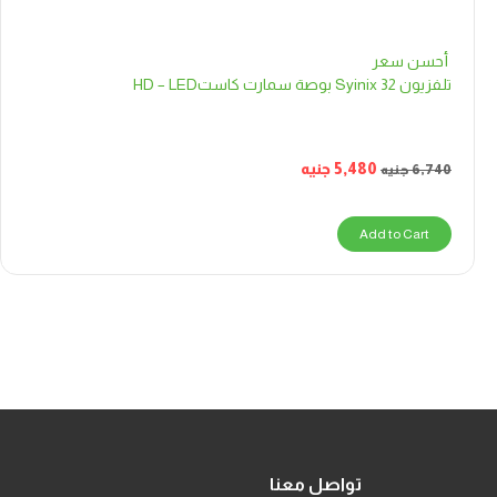
أحسن سعر
تلفزيون Syinix 32 بوصة سمارت كاستHD – LED
5,480
جنيه
6,740
جنيه
Add to Cart
تواصل معنا