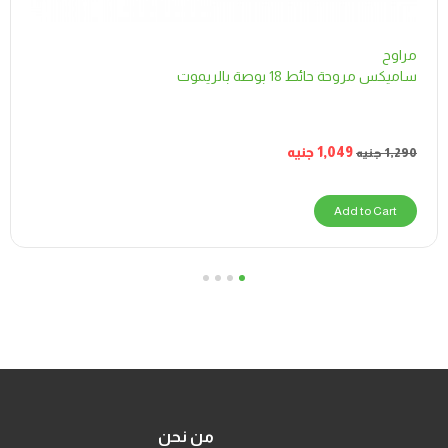
مراوح
ساميكس مروحة حائط 18 بوصة بالريموت
1,049
جنيه
1,290
جنيه
Add to Cart
4
3
2
1
من نحن