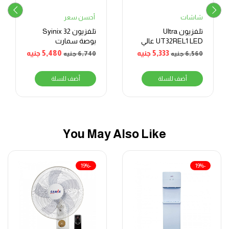
شاشات
أحسن سعر
تلفزيون Ultra
تلفزيون Syinix 32
UT32REL1 LED عالي
بوصة سمارت
الدقة بدون إطار
كاستHD – LED
5,333
جنيه
5,480
جنيه
6,560
جنيه
6,740
جنيه
مقاس 32 بوصة
أضف للسلة
أضف للسلة
You May Also Like
-19%
-19%