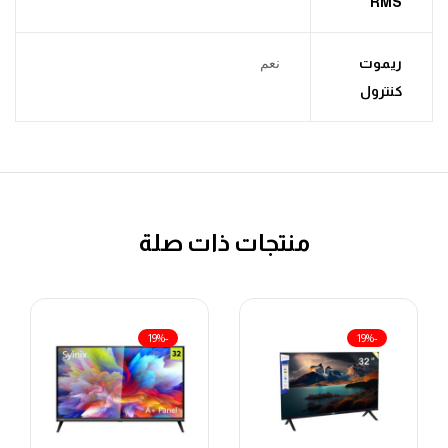
RMS
ريموت
نعم
كنترول
منتجات ذات صلة
-19%
-19%