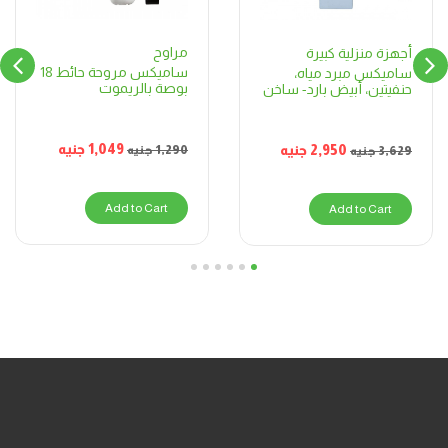
مراوح
أجهزة منزلية كبيرة
ساميكس مروحة حائط 18
ساميكس مبرد مياه،
بوصة بالريموت
حنفيتين، أبيض بارد- ساخن
1,049
جنيه
2,950
جنيه
1,290
جنيه
3,629
جنيه
Add to Cart
Add to Cart
6
5
4
3
2
1