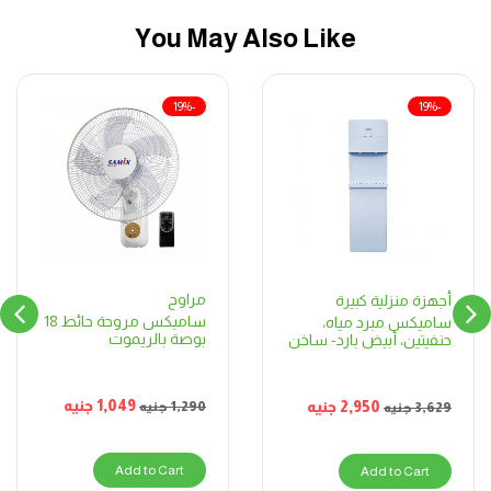
You May Also Like
-19%
-19%
مراوح
أجهزة منزلية كبيرة
ساميكس مروحة حائط 18
ساميكس مبرد مياه،
بوصة بالريموت
حنفيتين، أبيض بارد- ساخن
1,049
جنيه
2,950
جنيه
1,290
جنيه
3,629
جنيه
Add to Cart
Add to Cart