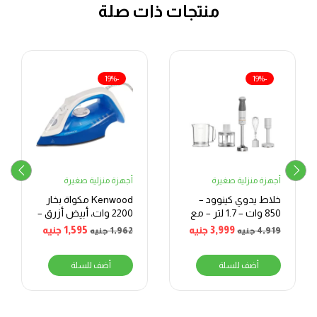
منتجات ذات صلة
-19%
-19%
أجهزة منزلية صغيرة
أجهزة منزلية صغيرة
خلاط يدوي كينوود –
Kenwood مكواة بخار
850 وات – 1.7 لتر – مع
2200 وات، أبيض أزرق –
ملحقات متعددة –
STP60000WB
3,999
جنيه
1,595
جنيه
4,919
جنيه
1,962
جنيه
أبيض × رمادي
أضف للسلة
أضف للسلة