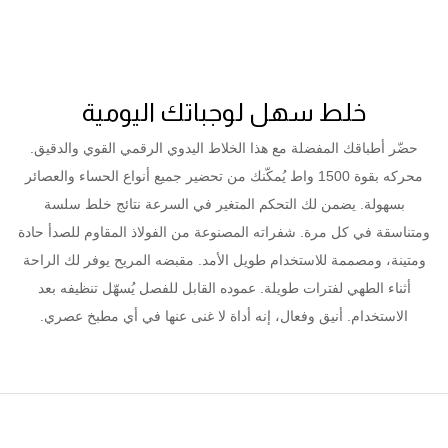
خلط سهل لوجباتك اليومية
حضّر أطباقك المفضلة مع هذا الخلاط اليدوي الرقمي القوي والدقيق.
محركه بقوة 1500 واط يُمكّنك من تحضير جميع أنواع الحساء والعصائر
بسهولة. يضمن لك التحكم المتغير في السرعة نتائج خلط سلسة
ومتناسقة في كل مرة. شفراته المصنوعة من الفولاذ المقاوم للصدأ حادة
ومتينة، ومصممة للاستخدام طويل الأمد. مقبضه المريح يوفر لك الراحة
أثناء الطهي لفترات طويلة. عموده القابل للفصل يُسهّل تنظيفه بعد
الاستخدام. أنيق وفعال، إنه أداة لا غنى عنها في أي مطبخ عصري.