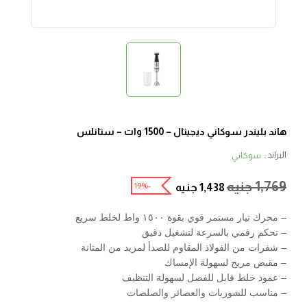
هاند بليندر سوكاني ديجيتال – 1500 وات – ستانلس
البراند :
سوكاني
1,769
جنيه
-19%
1,438
جنيه
– محرك تيار مستمر قوي بقوة ١٥٠٠ واط لخلط سريع
– تحكم رقمي بالسرعة لتشغيل دقيق
– شفرات من الفولاذ المقاوم للصدأ لمزيد من المتانة
– مقبض مريح لسهولة الإمساك
– عمود خلط قابل للفصل لسهولة التنظيف
– مناسب للشوربات والعصائر والصلصات