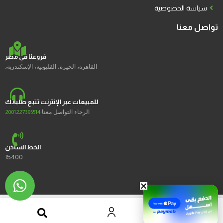
سياسة الخصوصية
تواصل معنا
فروعنا في مصر
القاهرة، الجيزة، القليوبية، الإسكندرية،
للمبيعات عبر الإنترنت تتبع طلباتك
الرجاء التواصل معنا
2001227395514
الخط الساخن
15400
2023 © Ustores جميع الحقوق محفوظة