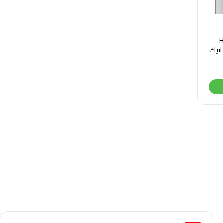
HWM200-1678S –
اتيك