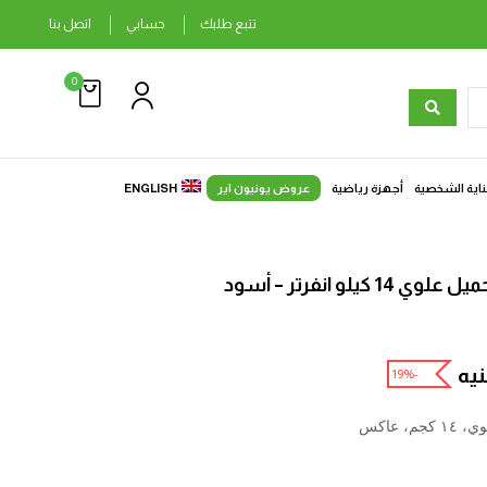
تتبع طلبك
حسابي
اتصل بنا
0
ناية الشخصية
أجهزة رياضية
عروض يونيون اير
ENGLISH
لو انفرتر – أسود
يه
-19%
 عاكس