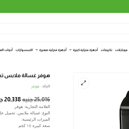
موبايلات
تكييفات
أجهزة منزلية كبيرة
أجهزة منزلية صغيرة
اكسسوارات
أدوات الع
هوفر غسالة ملابس تحميل علوي 14 كي
البراند :
هوفر
25,016
جنيه
20,338
جن
العلامة التجارية: هوفر
النوع: غسالة ملابس، تحميل علوي، ١٤ كجم،
الميزات الرئيسية:
سعة كبيرة ١٤ كجم