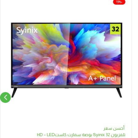
-19%
أحسن سعر
تلفزيون Syinix 32 بوصة سمارت كاستHD – LED