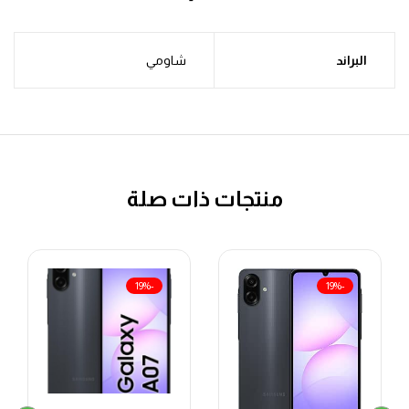
البراند
شاومي
منتجات ذات صلة
-19%
-19%