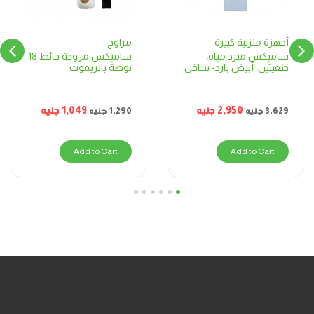
مراوح
أجهزة منزلية كبيرة
ساميكس مروحة حائط 18
ساميكس مبرد مياه،
بوصة بالريموت
حنفيتين، أبيض بارد- ساخن
1,049
جنيه
2,950
جنيه
1,290
جنيه
3,629
جنيه
Add to Cart
Add to Cart
6
5
4
3
2
1