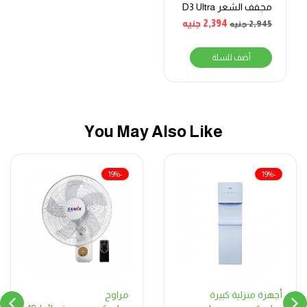
مجفف الشعر D3 Ultra
2,394
جنيه
2,945
جنيه
أضف للسلة
You May Also Like
-19%
-19%
مراوح
أجهزة منزلية كبيرة