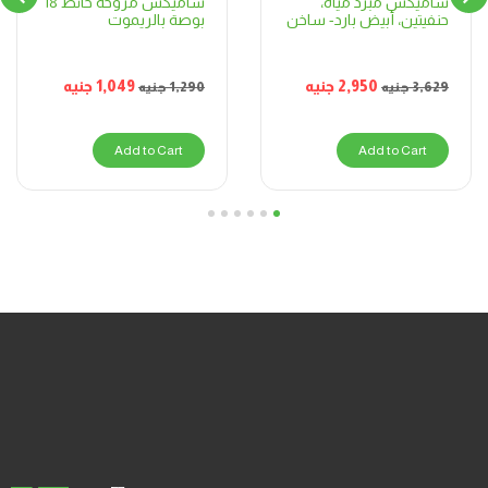
ساميكس مروحة حائط 18
ساميكس مبرد مياه،
بوصة بالريموت
حنفيتين، أبيض بارد- ساخن
1,049
جنيه
2,950
جنيه
1,290
جنيه
3,629
جنيه
Add to Cart
Add to Cart
6
5
4
3
2
1