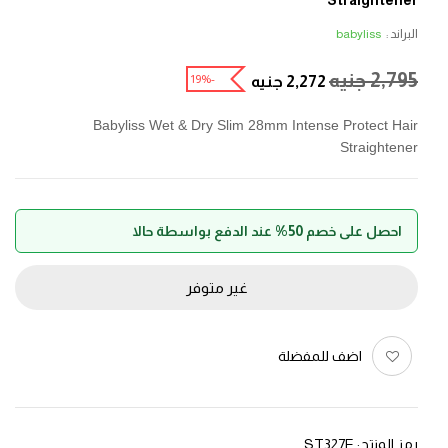
البراند :
babyliss
2,795
جنيه
-19%
2,272
جنيه
Babyliss Wet & Dry Slim 28mm Intense Protect Hair
Straightener
احصل على خصم 50% عند الدفع بواسطة حالا
غير متوفر
اضف للمفضلة
رمز المنتج:
ST327E