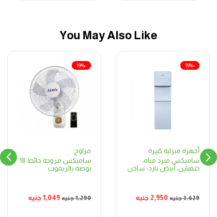
You May Also Like
-19%
-19%
مراوح
أجهزة منزلية كبيرة
ساميكس مروحة حائط 18
ساميكس مبرد مياه،
بوصة بالريموت
حنفيتين، أبيض بارد- ساخن
1,049
جنيه
2,950
جنيه
1,290
جنيه
3,629
جنيه