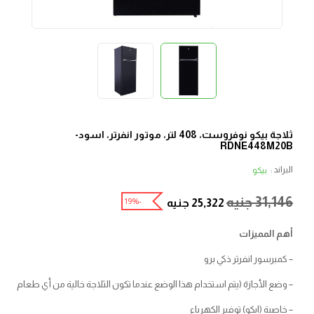
ثلاجة بيكو نوفروست، 408 لتر، موتور انفرتر، اسود-
RDNE448M20B
البراند :
بيكو
31,146
جنيه
-19%
25,322
جنيه
أهم المميزات
– كمبرسور انفرتر ذكي برو
– وضع الأجازة (يتم استخدام هذا الوضع عندما تكون الثلاجة خالية من أي طعام
– خاصية (ايكو) توفير الكهرباء