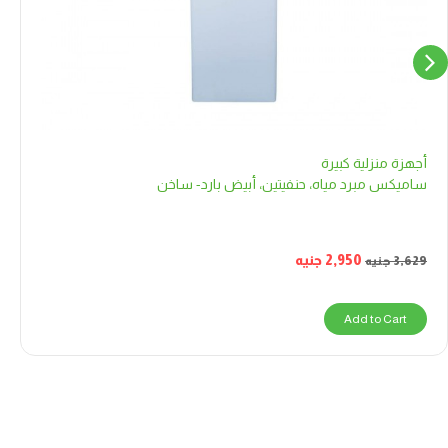
أجهزة منزلية كبيرة
ساميكس مبرد مياه، حنفيتين، أبيض بارد- ساخن
2,950
جنيه
3,629
جنيه
Add to Cart