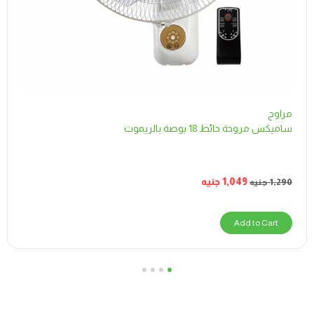
مراوح
ساميكس مروحة حائط 18 بوصة بالريموت
1,049
جنيه
1,290
جنيه
Add to Cart
4
3
2
1