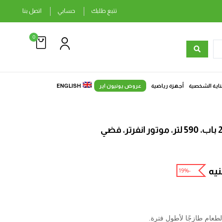
تتبع طلبك
حسابي
اتصل بنا
0
ناية الشخصية
أجهزة رياضية
عروض يونيون اير
ENGLISH
يه
-19%