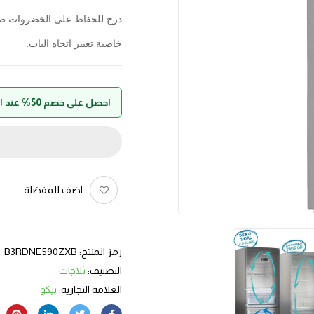
درج للحفاظ على الخضروات ط
خاصية تغيير اتجاه الباب.
احصل على خصم 50% عند الدفع بواسطة حالا
اضف للمفضلة
رمز المنتج:
B3RDNE590ZXB
التصنيف:
ثلاجات
العلامة التجارية:
بيكو