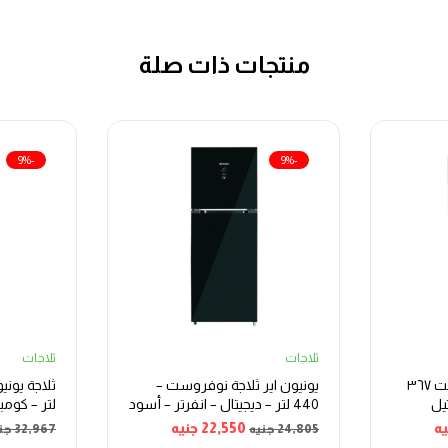
منتجات ذات صلة
-9%
-9%
ثلاجات
ثلاجات
ثلاجة أريستون نوفروست ٣٦٧
يونيون اير ثلاجة نوفروست –
يل
440 لتر – ديجيتال – انفرتر – أسود
لتر – كومب
يه
22,550
جنيه
24,805
جنيه
32,967
جن