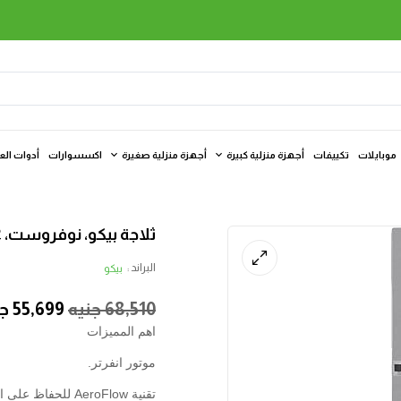
موبايلات
تكييفات
أجهزة منزلية كبيرة
أجهزة منزلية صغيرة
اكسسوارات
أدوات الع
ثلاجة بيكو، نوفروست، 2 باب، 590 لتر، موتور انفرتر، فضي
البراند :
بيكو
68,510
جنيه
55,699
جن
اهم المميزات
موتور انفرتر.
تقنية AeroFlow للحفاظ على الطعام طازجًا لأطول فترة.