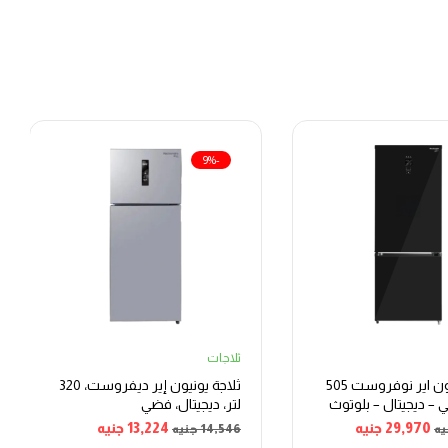
-9%
ثلاجات
ثلاجة يونيون اير نوفروست 505
ثلاجة يونيون إير ديفروست، 320
ي – ديجيتال – بلوتوث
لتر، ديجيتال، فضي
29,970
جنيه
13,224
جنيه
يه
14,546
جنيه