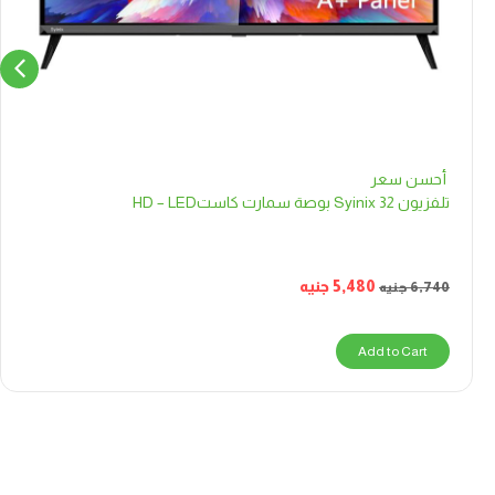
أحسن سعر
تلفزيون Syinix 32 بوصة سمارت كاستHD – LED
5,480
جنيه
6,740
جنيه
Add to Cart