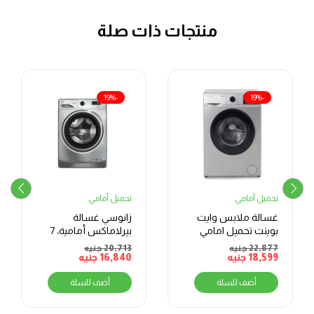
منتجات ذات صلة
-19%
-19%
تحميل أمامي
تحميل أمامي
غسالة ملابس وايت
زانوسي غسالة
بوينت تحميل امامي
بيرلاماكس أمامية، 7
ديجيتال، سعة 6 كيلو،
كجم – فضي
22,877
جنيه
20,713
جنيه
فضي –
18,599
جنيه
16,840
جنيه
WPW61015PDS
أضف للسلة
أضف للسلة