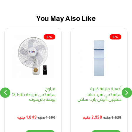
You May Also Like
-19%
-19%
مراوح
أجهزة منزلية كبيرة
ساميكس مروحة حائط 18
ساميكس مبرد مياه،
بوصة بالريموت
حنفيتين، أبيض بارد- ساخن
1,049
جنيه
2,950
جنيه
1,290
جنيه
3,629
جنيه