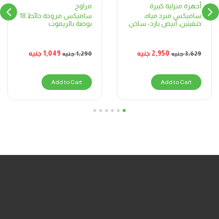
مراوح
أجهزة منزلية كبيرة
ساميكس مروحة حائط 18
ساميكس مبرد مياه،
بوصة بالريموت
حنفيتين، أبيض بارد- ساخن
1,049
جنيه
2,950
جنيه
1,290
جنيه
3,629
جنيه
Add to Cart
Add to Cart
6
5
4
3
2
1