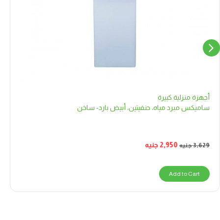
أجهزة منزلية كبيرة
ساميكس مبرد مياه، حنفيتين، أبيض بارد- ساخن
2,950
جنيه
3,629
جنيه
Add to Cart