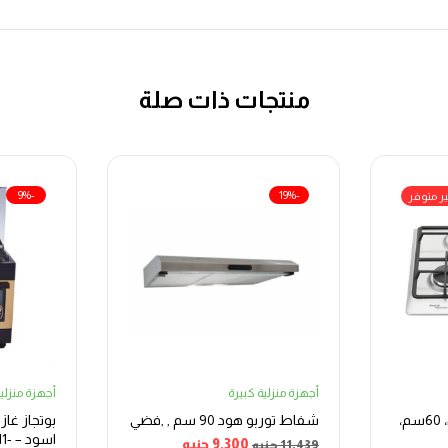
منتجات ذات صلة
-9%
-19%
ر متوفر
أجهزة منزلية كبيرة
أجهزة منزلية
بوتجاز ناردي غاز، بلت إن، 60سم،
شفاط توربو هود 90 سم , ,فضي
اسو
9,300
جنيه
11,439
جنيه