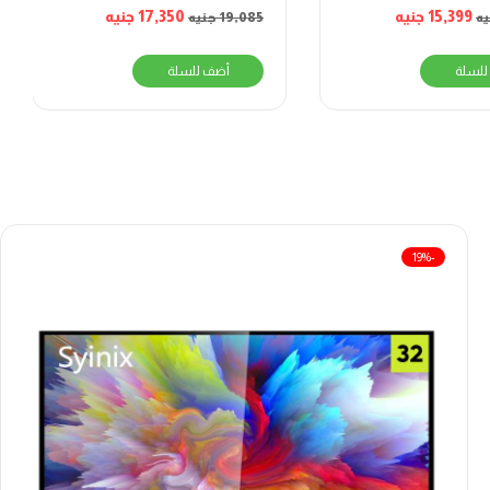
IDS
15,399
جنيه
17,350
جنيه
يه
19,085
جنيه
للسلة
أضف للسلة
-19%