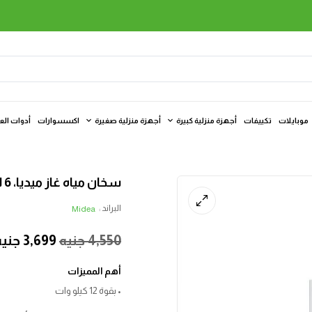
موبايلات
تكييفات
أجهزة منزلية كبيرة
أجهزة منزلية صغيرة
اكسسوارات
أدوات الع
سخان مياه غاز ميديا، 6 لتر، ابيض – 6DHSL , JSZ126DHSL
البراند :
Midea
4,550
جنيه
3,699
جنيه
أهم المميزات
• بقوة 12 كيلو وات