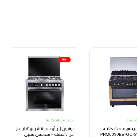
-9%
 كبيرة
أجهزة منزلية كبيرة
بوتجاز غاز بريميوم، 5 شعلات،
يونيون إير أو سيجنتشر بوتاجاز غاز
د – PRM6090EB-GC-511-
حر، 5 شعلة – ستانلس ستيل