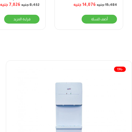
غاز – 70 لتر –
14,076
جنيه
7,026
جنيه
15,484
جنيه
8,432
جنيه
BO66G119CSFOSAL
أضف للسلة
قراءة المزيد
-19%