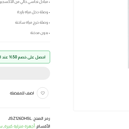
• مبادل نحاسي خالي من الأكسجي
• وصلة دخل مياه باردة
• وصلة خرج مياه ساخنة
• بدون مدخنة
احصل على خصم 50% عند الدفع بواسطة حالا
اضف للمفضلة
رمز المنتج:
JSZ126DHSL
الأقسام:
أجهزة منزلية كبيرة
,
سخ