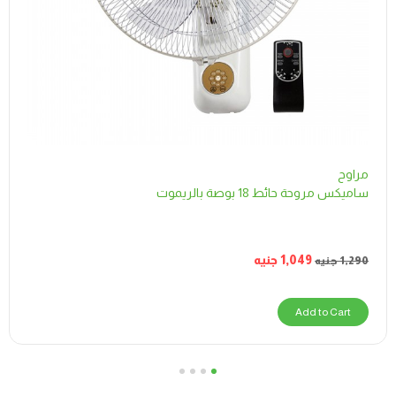
مراوح
ساميكس مروحة حائط 18 بوصة بالريموت
1,049
جنيه
1,290
جنيه
Add to Cart
4
3
2
1