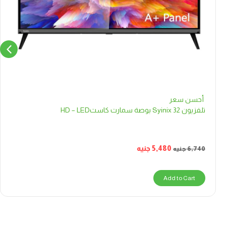
أحسن سعر
تلفزيون Syinix 32 بوصة سمارت كاستHD – LED
5,480
جنيه
6,740
جنيه
Add to Cart