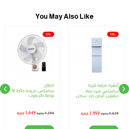
You May Also Like
-19%
-19%
مراوح
أجهزة منزلية كبيرة
ساميكس مروحة حائط 18
ساميكس مبرد مياه،
بوصة بالريموت
حنفيتين، أبيض بارد- ساخن
1,049
جنيه
2,950
جنيه
1,290
جنيه
3,629
جنيه