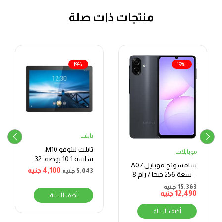
منتجات ذات صلة
-19%
-19%
تابلت
تابلت لينوفو M10،
موبايلات
شاشة 10.1 بوصة، 32
سامسونج موبايل A07
جيجا، 2 جيجا رام، شبكة
4,100
جنيه
5,043
جنيه
– سعة 256 جيجا / رام 8
الجيل الرابع – اسود
جيجا – شاشة 6.7 بوصة
15,363
جنيه
12,490
جنيه
أضف للسلة
أضف للسلة