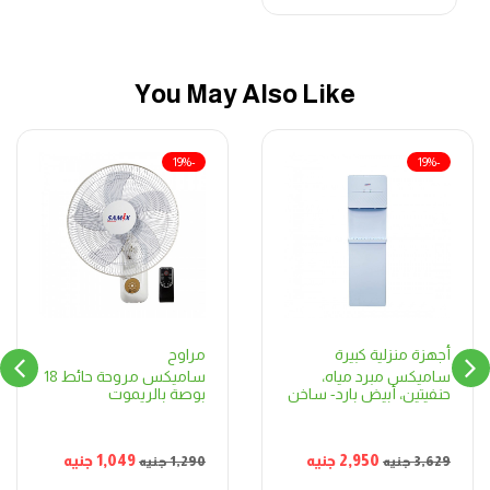
You May Also Like
-19%
-19%
مراوح
أجهزة منزلية كبيرة
ساميكس مروحة حائط 18
ساميكس مبرد مياه،
بوصة بالريموت
حنفيتين، أبيض بارد- ساخن
1,049
جنيه
2,950
جنيه
1,290
جنيه
3,629
جنيه