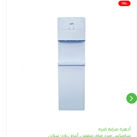
-19%
أجهزة منزلية كبيرة
ساميكس مبرد مياه، حنفيتين، أبيض بارد- ساخن