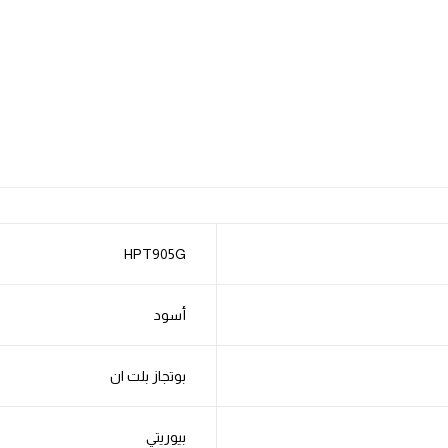
HPT905G
أسود
بوتجاز بلت ان
بيوريتي