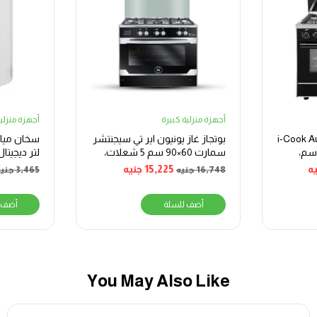
أجهزة منزلية كبيرة
أجهزة منزلية
از يونيون اير i-Cook Auto
بوتجاز غاز يونيون اير تي سيجنتشر
C، عدد 5 شعلة، 90 سم،
سمارت 60×90 سم 5 شعلات،
لتر ديجيتال
أسود
ه
15,225
جنيه
16,748
جنيه
3,465
جنيه
أضف للسلة
أضف 
You May Also Like