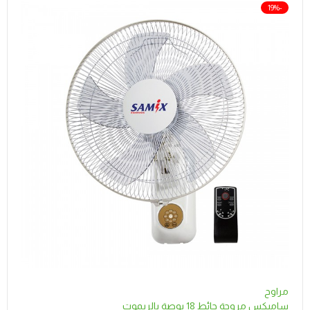
-19%
مراوح
ساميكس مروحة حائط 18 بوصة بالريموت