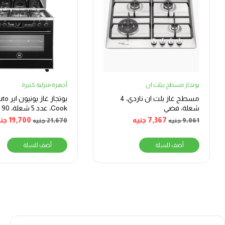
بوتجاز مسطح بيلت ان
أجهزة منزلية كبيرة
مسطح غاز بلت ان ناردي، 4
بوتجاز غ
شعلة، فضي
ook
ستانلس ستيل
7,367
جنيه
19,700
جني
9,061
جنيه
21,670
جنيه
أضف للسلة
أضف للسلة