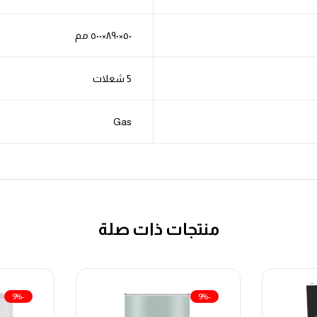
٥٠×٨٩٠×٥٠٠ مم
5 شعلات
Gas
منتجات ذات صلة
-9%
-9%