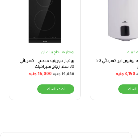
 كبيرة
بوتجاز مسطح بيلت ان
سخان مياه يونيون اير كهربائي 50
بوتجاز جورينيه مدمج – كهربائي –
30 سم، زجاج سيراميك
3,150
جنيه
16,000
جنيه
19,680
جنيه
للسلة
أضف للسلة