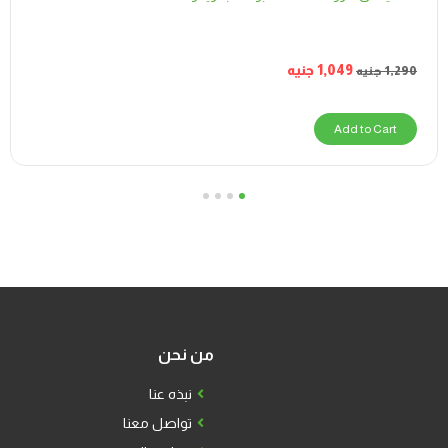
1,049
جنيه
1,290
جنيه
Add to Cart
4
3
2
1
من نحن
نبذه عنا
تواصل معنا