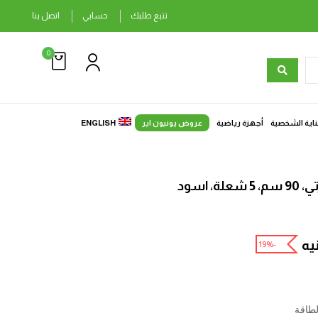
تتبع طلبك
حسابي
اتصل بنا
0
ناية الشخصية
أجهزة رياضية
عروض يونيون اير
ENGLISH
 اسود
يه
-19%
طاقة