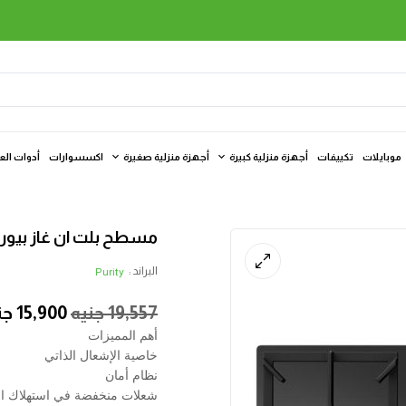
موبايلات
تكييفات
أجهزة منزلية كبيرة
أجهزة منزلية صغيرة
اكسسوارات
أدوات الع
مسطح بلت ان غاز بيورتي، 90 سم، 5 شعلة،
البراند :
Purity
19,557
جنيه
15,900
جن
أهم المميزات
خاصية الإشعال الذاتي
نظام أمان
شعلات منخفضة في استهلاك ال