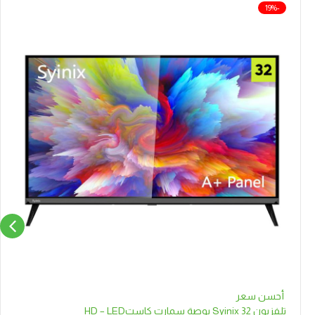
-19%
أحسن سعر
تلفزيون Syinix 32 بوصة سمارت كاستHD – LED