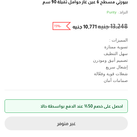
بيورتي مسطح 6 عين غاز حوامل ثقيلة 90 سم
البراند :
Purity
13,248
جنيه
-19%
10,771
جنيه
المميزات :
تسوية ممتازة
سهل التنظيف
تصميم أنيق ومودرن
إشعال سريع
شعلات قوية وفعّالة
صمامات أمان
احصل على خصم 50% عند الدفع بواسطة حالا
غير متوفر