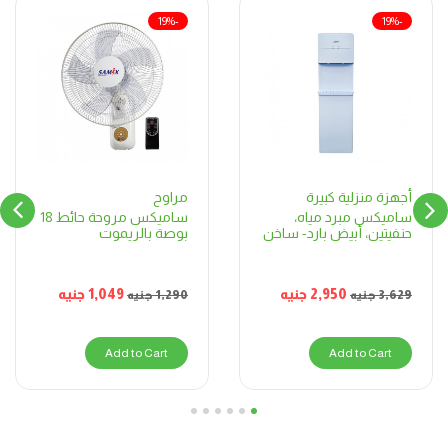
-19%
-19%
مراوح
أجهزة منزلية كبيرة
ساميكس مروحة حائط 18
ساميكس مبرد مياه،
بوصة بالريموت
حنفيتين، أبيض بارد- ساخن
1,049
جنيه
2,950
جنيه
1,290
جنيه
3,629
جنيه
Add to Cart
Add to Cart
6
5
4
3
2
1