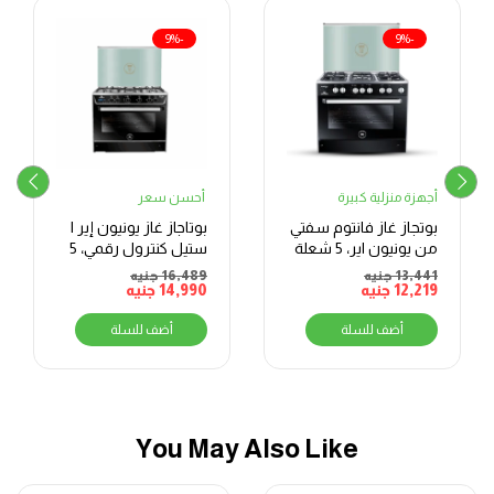
-9%
-9%
أجهزة منزلية كبيرة
أحسن سعر
بوتجاز غاز فانتوم سفتي
بوتاجاز غاز يونيون إير I
من يونيون اير، 5 شعلة
ستيل كنترول رقمي، 5
شعلات، 90 سم، أسود
13,441
جنيه
16,489
جنيه
12,219
جنيه
14,990
جنيه
أضف للسلة
أضف للسلة
You May Also Like