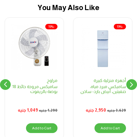
You May Also Like
-19%
-19%
مراوح
أجهزة منزلية كبيرة
ساميكس مروحة حائط 18
ساميكس مبرد مياه،
بوصة بالريموت
حنفيتين، أبيض بارد- ساخن
1,049
جنيه
2,950
جنيه
1,290
جنيه
3,629
جنيه
Add to Cart
Add to Cart