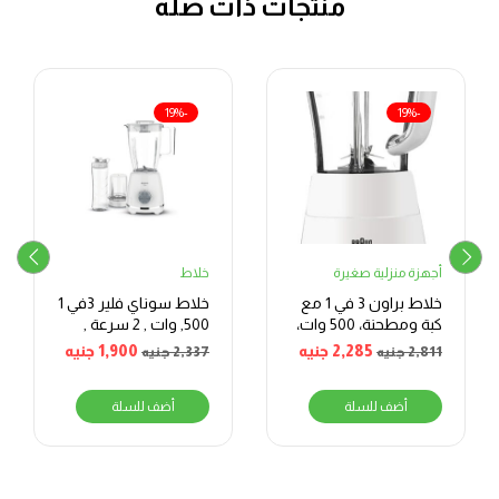
منتجات ذات صلة
-19%
-19%
أجهزة منزلية صغيرة
خلاط
خلاط براون 3 في 1 مع
خلاط سوناي فلير 3في 1
كبة ومطحنة، 500 وات،
,500 وات , 2 سرعة ,
أبيض
ابيض
2,285
جنيه
1,900
جنيه
2,811
جنيه
2,337
جنيه
أضف للسلة
أضف للسلة