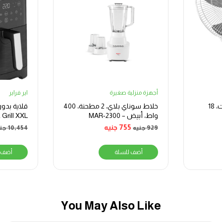
أجهزة منزلية صغيرة
اير فراير
مروحة حائط اس سمارت، 18
خلاط سوناي بلاي، 2 مطحنة، 400
واط، أبيض – MAR-2300
1800 وات، اسود
755
جنيه
929
جنيه
10,454
جن
أضف للسلة
أضف 
You May Also Like