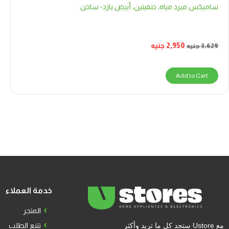
ساميكس مبرد مياه، حنفيتين، أبيض بارد- ساخن
2,950
جنيه
3,629
جنيه
Add to Cart
خدمة العملاء
المتجر
مع Ustore ستجد كل ما تريد وأكثر
تتبع الطلب