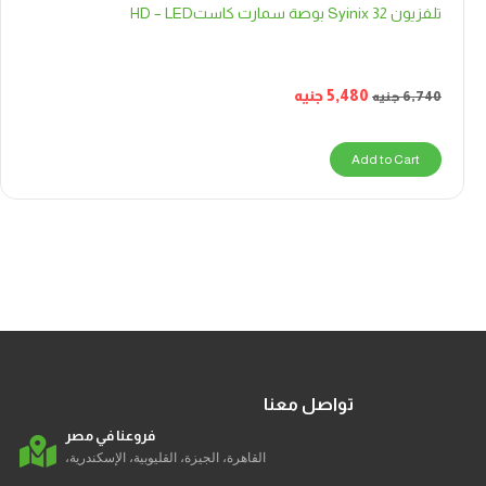
تلفزيون Syinix 32 بوصة سمارت كاستHD – LED
5,480
جنيه
6,740
جنيه
Add to Cart
تواصل معنا
فروعنا في مصر
القاهرة، الجيزة، القليوبية، الإسكندرية،