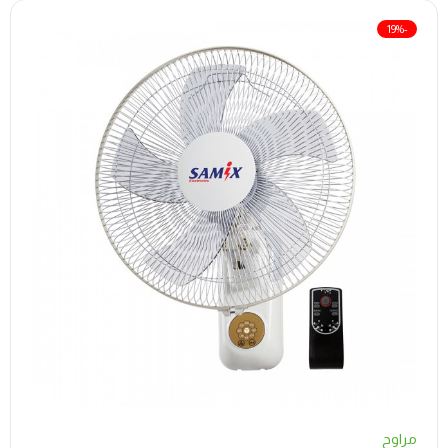
-19%
مراوح