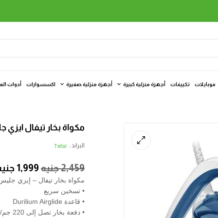
موبايلات
تكييفات
أجهزة منزلية كبيرة
أجهزة منزلية صغيرة
اكسسوارات
أدوات الع
مكواة بخار تيفال ايزي جليس بلس، 700
البراند :
Tefal
2,459
جنيه
1,999
جنيه
مكواة بخار تيفال – إيزي جلي
• تسخين سريع
• قاعدة Durilium Airglide
• دفعة بخار تصل إلى 220 جم/دقيقة