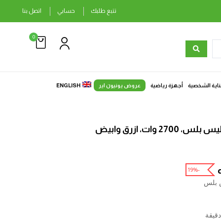
تتبع طلبك
حسابي
اتصل بنا
0
ناية الشخصية
أجهزة رياضية
عروض يونيون اير
ENGLISH
2 وات، ازرق وابيض
-19%
س بلس