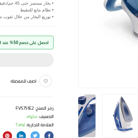
• بخار مستمر حتى 45 جم/دقيقة
• نظام مانع للتنقيط
• توزيع البخار من خلال ثقوب نشطة
احصل على خصم 50% عند الدفع بواسطة حالا
اضف للمفضلة
رمز المنتج:
FV5751E2
التصنيف:
مكواه
العلامة التجارية:
Tefal