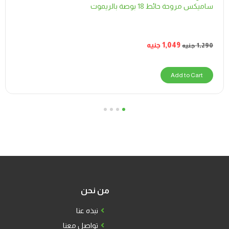
ساميكس مروحة حائط 18 بوصة بالريموت
1,049
جنيه
1,290
جنيه
Add to Cart
4
3
2
1
من نحن
نبذه عنا
تواصل معنا