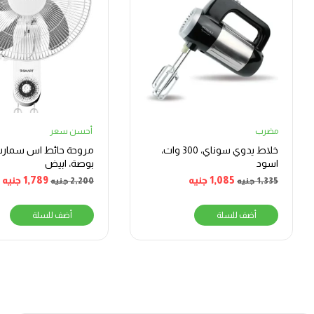
مضرب
أحسن سعر
خلاط يدوي سوناي، 300 وات،
اسود
بوصة، ابيض
1,085
جنيه
1,789
جنيه
1,335
جنيه
2,200
جنيه
أضف للسلة
أضف للسلة