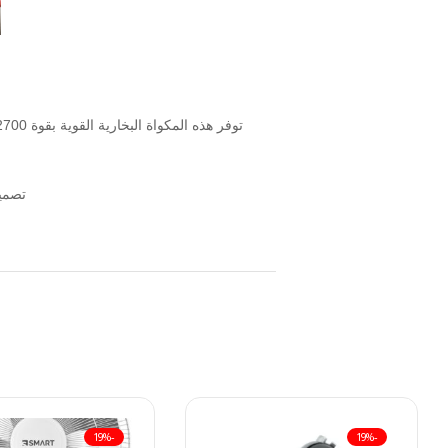
تصميم
-19%
-19%