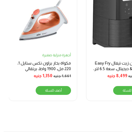
أجهزة منزلية صغيرة
قلاية بدون زيت تيفال Easy Fry
مكواة بخار براون تكس ستايل 1،
& Grill XXL ديجيتال، سعة 6.5 لتر،
220 مل، 1900 واط، برتقالي
وأبيض – SI 1009
8,499
جنيه
1,350
جنيه
يه
1,661
جنيه
للسلة
أضف للسلة