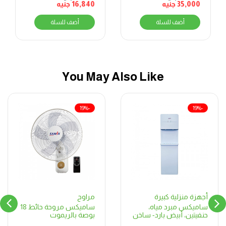
35,000
جنيه
الدقيقة، فضي
16,840
جنيه
أضف للسلة
أضف للسلة
You May Also Like
-19%
-19%
مراوح
أجهزة منزلية كبيرة
ساميكس مروحة حائط 18
ساميكس مبرد مياه،
بوصة بالريموت
حنفيتين، أبيض بارد- ساخن