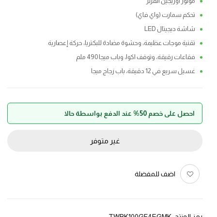
موتور اوريجين انفرتر
تحكم سمارت (واي فاي)
شاشة ديجيتال LED
تقنية موجات عظيمة، وحشوة مضادة للبكتريا، حركة إعصارية
فقاعات رقيقة، وتوقف اكوا، وباب ميجا 490 ملم
غسيل سريع في 12 دقيقة، باب زجاج ميجا
احصل على خصم 50% عند الدفع بواسطة حالا
غير متوفر
اضف للمفضلة
رمز المنتج:
TWBK100GF4EGMK