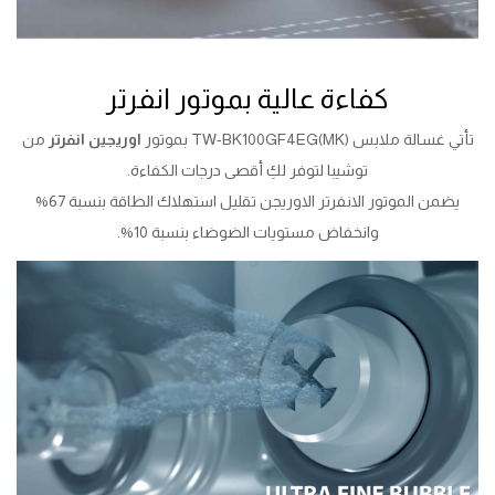
كفاءة عالية بموتور انفرتر
تأتي غسالة ملابس TW-BK100GF4EG(MK) بموتور
اوريجين انفرتر
من
توشيبا لتوفر لكِ أقصى درجات الكفاءة.
يضمن الموتور الانفرتر الاوريجن تقليل استهلاك الطاقة بنسبة 67%
وانخفاض مستويات الضوضاء بنسبة 10%.