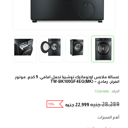
غسالة ملابس اوتوماتيك توشيبا تحمل امامي، 9 كجم، موتور
انفرتر، رمادي – TW-BK100GF4EG(MK)
البراند :
TOSHIBA
28,289
جنيه
-19%
22,999
جنيه
أهم المميزات