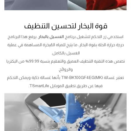
قوة البخار لتحسين التنظيف
استخدمي زر التحكم لتشغيل برنامج
الغسيل بالبخار
. يرفع هذا البرنامج
درجة حرارة الحلة بقوة البخار، ما يتيح للمياه المُبخرة المساهمة في عملية
الغسيل بالكامل.
تضمن هذه التقنية التنظيف العميق والتعقيم بنسبة 99.99% من البكتريا
والروائح.
تعتبر غسالة TW-BK100GF4EG(MK) بأنها غسالة ذكية ويمكن التحكم
فيها عن طريق تطبيق الموبايل TSmartLife.