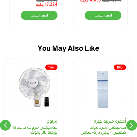
4,499
جنيه
4,949
جنيه
14,546
جنيه
سم – CLASSICO60
13,224
جنيه
أضف للسلة
أضف للسلة
You May Also Like
-19%
-19%
مراوح
أجهزة منزلية كبيرة
ساميكس مروحة حائط 18
ساميكس مبرد مياه،
بوصة بالريموت
حنفيتين، أبيض بارد- ساخن