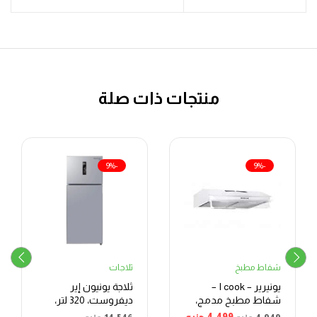
منتجات ذات صلة
-9%
-9%
شفاط مطبخ
ثلاجات
يونيرير – I cook –
ثلاجة يونيون إير
شفاط مطبخ مدمج،
ديفروست، 320 لتر،
بدون مدخنة، فضي، 60
ديجيتال، فضي