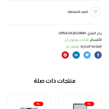
اضف للمفضلة
رمز المنتج:
URN420LBG1AMH
الأقسام:
ثلاجات
,
يونيون اير
العلامة التجارية:
يونيون اير
منتجات ذات صلة
-9%
-9%