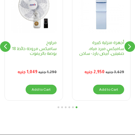
مراوح
أجهزة منزلية كبيرة
ساميكس مروحة حائط 18
ساميكس مبرد مياه،
بوصة بالريموت
حنفيتين، أبيض بارد- ساخن
1,049
جنيه
2,950
جنيه
1,290
جنيه
3,629
جنيه
Add to Cart
Add to Cart
6
5
4
3
2
1