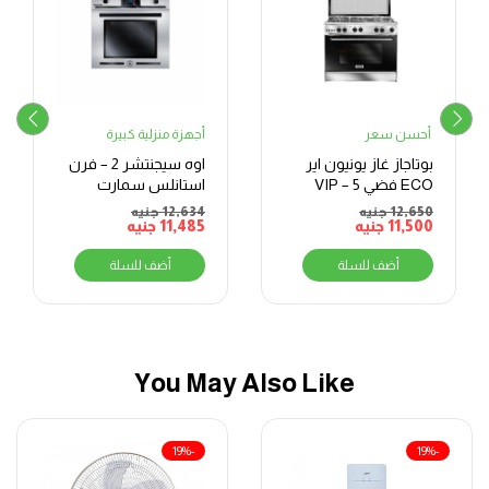
أحسن سعر
أجهزة منزلية كبيرة
بوتاجاز غاز يونيون اير
اوه سيجنتشر 2 – فرن
ECO فضي VIP – 5
استانلس سمارت
شعلات، 60×90 سم
ميكس – بلت ان – فرن
12,650
جنيه
12,634
جنيه
11,500
جنيه
11,485
جنيه
بشواية – غاز – 70 لتر –
BO66G119TSFMIXOSAL
أضف للسلة
أضف للسلة
You May Also Like
-19%
-19%