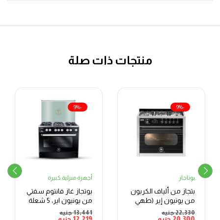
منتجات ذات صلة
-9%
-9%
بوتاجاز
أجهزة منزلية كبيرة
بتجاز من ألياف الكربون
بوتجاز غاز فانتوم سفتي
من يونيون إير (طهي
من يونيون اير، 5 شعلة
تلقائي)، 5 شعلات،
22,330
جنيه
13,441
جنيه
20,300
جنيه
ستانلس ستيل –
12,219
جنيه