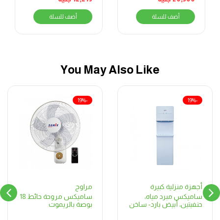
C69SSGC511ICPS2FGCF2WAL
أضف للسلة
أضف للسلة
You May Also Like
-19%
-19%
مراوح
أجهزة منزلية كبيرة
ساميكس مروحة حائط 18
ساميكس مبرد مياه،
بوصة بالريموت
حنفيتين، أبيض بارد- ساخن