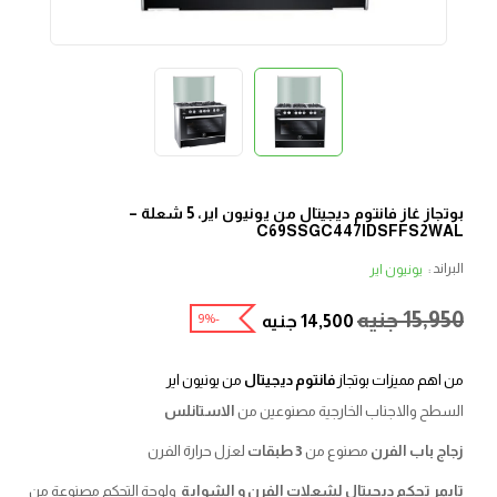
بوتجاز غاز فانتوم ديجيتال من يونيون اير، 5 شعلة –
C69SSGC447IDSFFS2WAL
البراند :
يونيون اير
15,950
جنيه
-9%
14,500
جنيه
من اهم مميزات بوتجاز
فانتوم ديجيتال
من يونيون اير
السطح والاجناب الخارجية مصنوعين من
الاستانلس
زجاج باب الفرن
مصنوع من
3 طبقات
لعزل حرارة الفرن
تايمر تحكم ديجيتال لشعلات الفرن و الشواية
ولوحة التحكم مصنوعة من