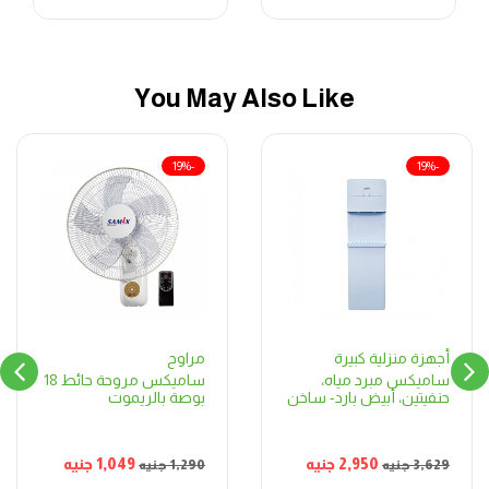
You May Also Like
-19%
-19%
مراوح
أجهزة منزلية كبيرة
ساميكس مروحة حائط 18
ساميكس مبرد مياه،
بوصة بالريموت
حنفيتين، أبيض بارد- ساخن
1,049
جنيه
2,950
جنيه
1,290
جنيه
3,629
جنيه