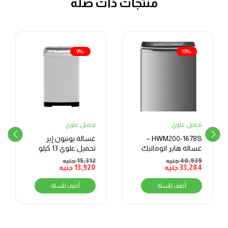
منتجات ذات صلة
-9%
-19%
تحميل علوي
تحميل علوي
HWM200-1678S –
غسالة يونيون إير
غسالة هاير اتوماتيك
تحميل علوي 13 كيلو
تحميل علوي
40,939
جنيه
15,312
جنيه
33,284
جنيه
13,920
جنيه
أضف للسلة
أضف للسلة