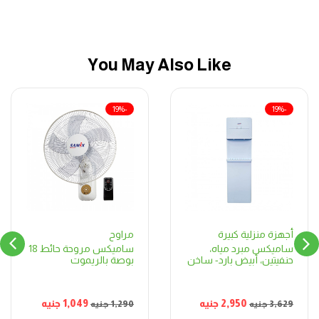
You May Also Like
-19%
-19%
مراوح
أجهزة منزلية كبيرة
ساميكس مروحة حائط 18
ساميكس مبرد مياه،
بوصة بالريموت
حنفيتين، أبيض بارد- ساخن
1,049
جنيه
2,950
جنيه
1,290
جنيه
3,629
جنيه