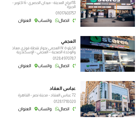
18ابراج المدينة - ميدان الحصري - 6 اكتوبر -
الجيزة
01017603757
اتصال
واتساب
العنوان
العجمي
الكيلو ١٧.٥ العجمي بجوار نقطة فوزي معاذ
والوحدة الصحية – العجمي - الإسكندرية
01284970787
اتصال
واتساب
العنوان
عباس العقاد
72 عباس العقاد - مدينة نصر - القاهرة
01281718020
اتصال
واتساب
العنوان