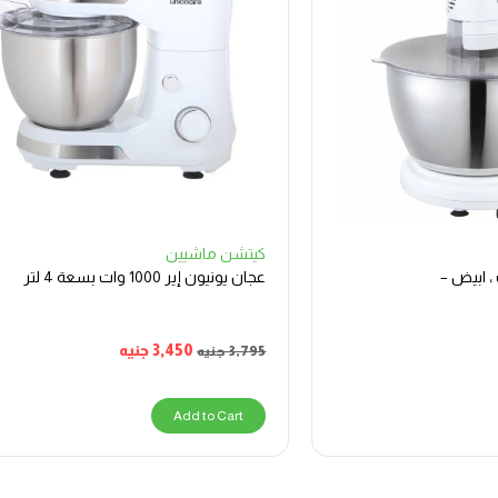
كيتشن ماشيين
 اير ، 300 وات ، ابيض –
عجان يونيون إير 1000 وات بسعة 4 لتر
3,450
جنيه
3,795
جنيه
Add to Cart