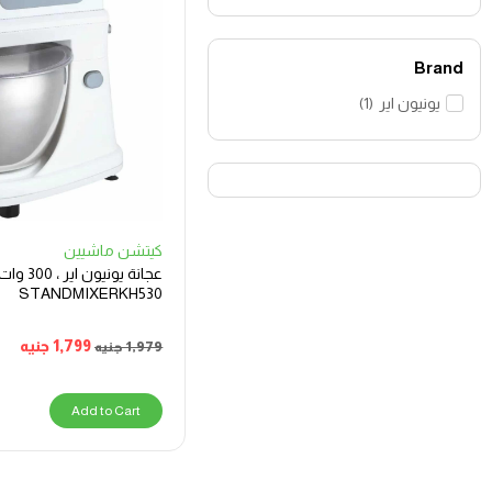
Brand
يونيون اير
(
1
)
كيتشن ماشيين
عجانة يونيون
STANDMIXERKH530
1,799
جنيه
1,979
جنيه
Add to Cart