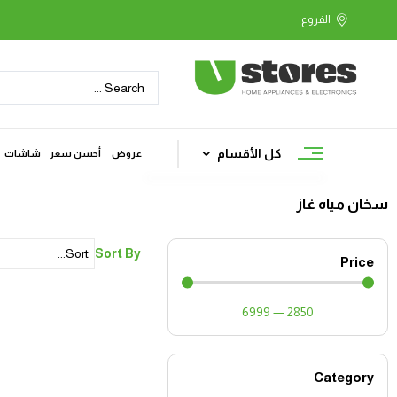
كل الأقسام
عروض
أحسن سعر
شاشات
سخان مياه غاز
Sort By
Price
6999
—
2850
Category