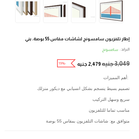
إطار تلفزيون سامسونج لشاشات مقاس 55 بوصة، بني
البراند :
سامسونج
3,049
جنيه
-19%
2,479
جنيه
:أهم المميزات
تصميم بسيط ينسجم بشكل انسيابي مع ديكور منزلك
سريع وسهل التركيب
مناسب تماما للتلفزيون
متوافق مع: شاشات التلفزيون بمقاس 55 بوصة