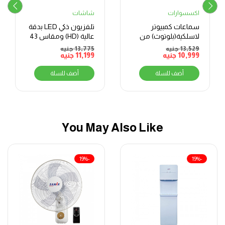
اكسسوارات
شاشات
سماعات كمبيوتر
تلفزيون ذكي LED بدقة
لاسلكية(بلوتوث) من
عالية (HD) ومقاس 43
دوب SX5 – اسود
بوصة، مزود بريسيفر
13,529
جنيه
13,775
جنيه
10,999
جنيه
11,199
جنيه
مدمج ونظام أندرويد 9
أضف للسلة
أضف للسلة
You May Also Like
-19%
-19%