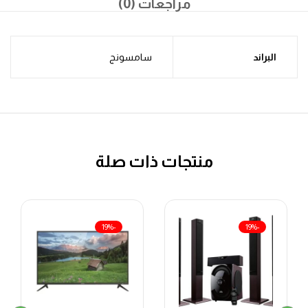
مراجعات (0)
البراند
سامسونج
منتجات ذات صلة
-19%
-19%