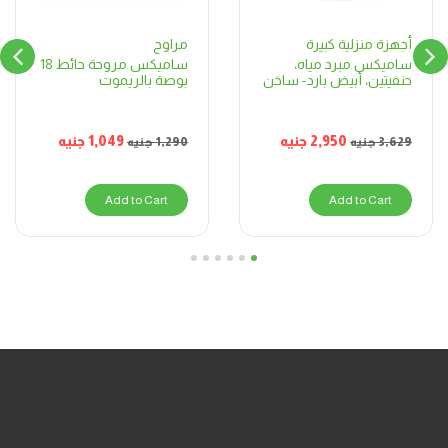
مراوح
أجهزة منزلية كبيرة
ساميكس مروحة حائط 18
ساميكس مبرد مياه،
بوصة بالريموت
حنفيتين، أبيض بارد- ساخن
1,049
جنيه
2,950
جنيه
1,290
جنيه
3,629
جنيه
Add to Cart
Add to Cart
6
5
4
3
2
1