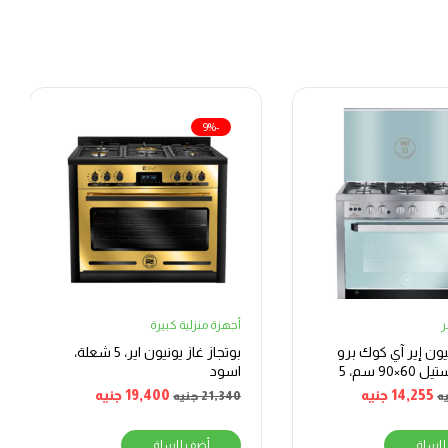
-9%
أجهزة منزلية كبيرة
نيون إير آي كوك برو
بوتجاز غاز يونيون اير، 5 شعلة،
ستانلس ستيل 60×90 سم، 5
اسود
14,255
جنيه
19,400
جنيه
ه
21,340
جنيه
للسلة
أضف للسلة