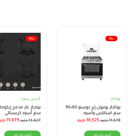
-19%
-9%
بوتاجاز
أحسن سعر
بوتاجاز يونيون إير جوستو 60×90
سم، استانلس وأسود
سم، أسود كريستالي
10,525
جنيه
11,079
جني
11,578
جنيه
13,627
جنيه
أضف للسلة
أضف للسلة