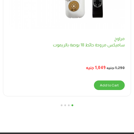
مراوح
ساميكس مروحة حائط 18 بوصة بالريموت
1,049
جنيه
1,290
جنيه
Add to Cart
4
3
2
1