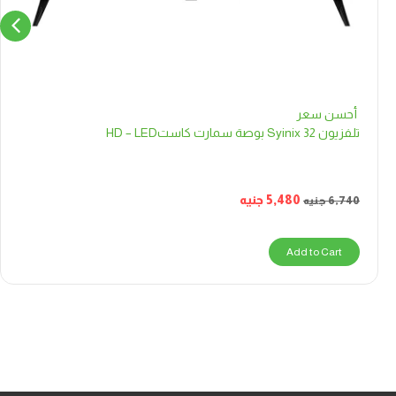
أحسن سعر
تلفزيون Syinix 32 بوصة سمارت كاستHD – LED
5,480
جنيه
6,740
جنيه
Add to Cart