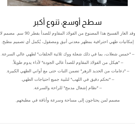
سطح أوسع، تنوع أكبر
ارتقِ بتجربة الطهي إلى مستوى جديد مع مو
إمكانيات طهي احترافية بمظهر معدني أنيق ومصقول، يُكمل أي تصميم مطبخ.
– *خمس شعلات، بما في ذلك شعلة ووك ثلاثية الحلقات* لطهي عالي السرعة.
– *هيكل من الفولاذ المقاوم للصدأ عالي الجودة* لأداء يدوم طويلاً.
– *دعامات من الحديد الزهر* تضمن الثبات حتى مع أواني الطهي الكبيرة.
– *تحكم دقيق في اللهب* لتلبية جميع احتياجات الطهي.
– *نظام إشعال مدمج* للراحة والسرعة.
مصمم لمن يحتاجون إلى مساحة وسرعة وأناقة في مطبخهم.