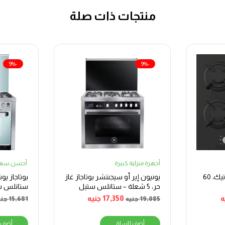
منتجات ذات صلة
-9%
-9%
أجهزة منزلية كبيرة
أحسن سعر
بوتجاز غاز مدمج إيكوماتيك، 60
يونيون إير أو سيجنتشر بوتاجاز غاز
بوتاجاز يو
حر، 5 شعلة – ستانلس ستيل
شعلة
ه
17,350
جنيه
19,085
جنيه
15,681
جني
أضف للسلة
أضف 