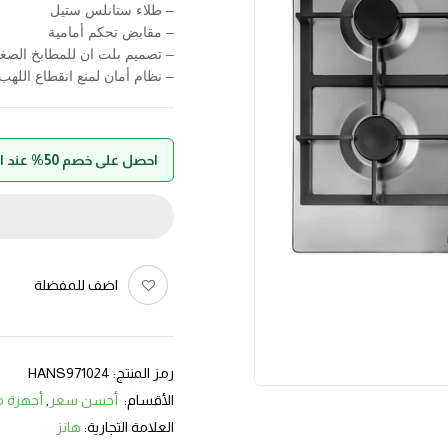
– طلاء ستانلس ستيل
– مقابض تحكم أمامية
– تصميم بلت ان للمطابخ الصغي
– نظام أمان لمنع انقطاع اللهب
احصل على خصم 50% عند الدفع بواسطة حالا
اضف للمفضلة
رمز المنتج:
HANS971024
الأقسام:
أحسن سعر
,
أجهزة من
العلامة التجارية:
هانز