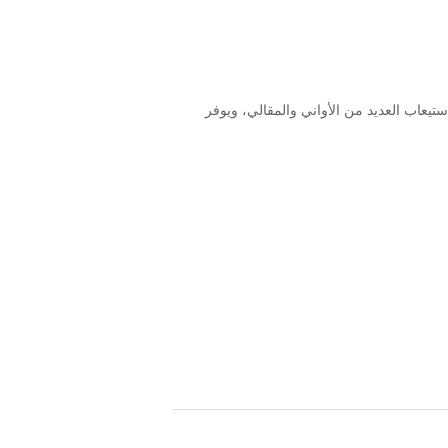
قد الغاز الفسيح هذا المصنوع من الفولاذ المقاوم للصدأ بقطر 90 سم. مصمم لاستيعاب العديد من الأواني والمقالي، ويوفر