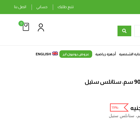
تتبع طلبك
حسابي
اتصل بنا
0
ناية الشخصية
أجهزة رياضية
عروض يونيون اير
ENGLISH
نيه
-19%