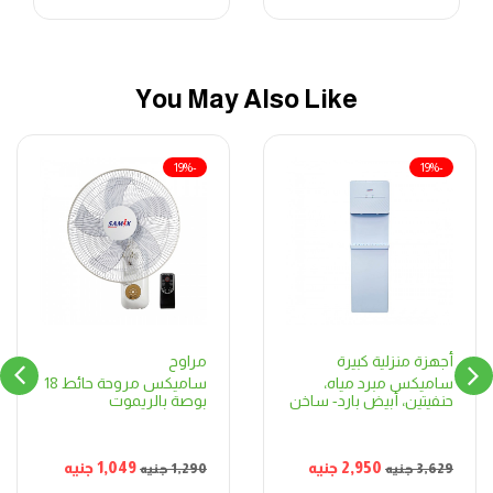
You May Also Like
-19%
-19%
مراوح
أجهزة منزلية كبيرة
ساميكس مروحة حائط 18
ساميكس مبرد مياه،
بوصة بالريموت
حنفيتين، أبيض بارد- ساخن
1,049
جنيه
2,950
جنيه
1,290
جنيه
3,629
جنيه