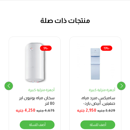
منتجات ذات صلة
-9%
-19%
أجهزة منزلية كبيرة
أجهزة منزلية كبيرة
ساميكس مبرد مياه،
سخان مياه يونيون اير
حنفيتين، أبيض بارد-
80 لتر
ساخن
2,950
جنيه
4,250
جنيه
3,629
جنيه
4,675
جنيه
أضف للسلة
أضف للسلة