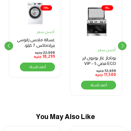
-19%
-9%
أحسن سعر
غسالة ملابس زانوسي
بيرلاماكس، 7 كيلو،
أحسن سعر
ابيض – ZWF7240WS5
22,508
جنيه
18,299
جنيه
بوتاجاز غاز يونيون اير
ECO فضي VIP – 5
أضف للسلة
شعلات، 60×90 سم
12,650
جنيه
11,500
جنيه
أضف للسلة
You May Also Like