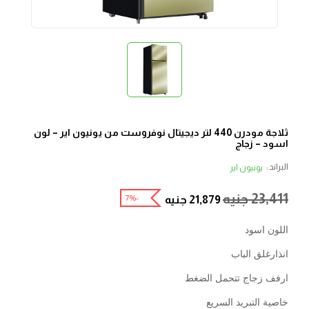
ثلاجة مودرن 440 لتر ديجيتال نوفروست من يونيون اير – لون
اسود – زجاج
البراند :
يونيون اير
23,411
جنيه
-7%
21,879
جنيه
اللون اسود
انذارغلق الباب
ارفف زجاج تتحمل الضغط
خاصية التبريد السريع