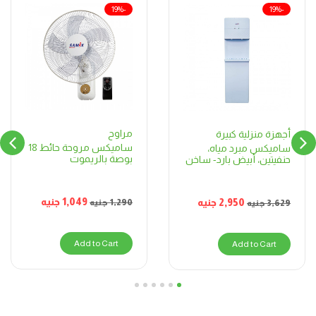
-19%
-19%
مراوح
أجهزة منزلية كبيرة
ساميكس مروحة حائط 18
ساميكس مبرد مياه،
بوصة بالريموت
حنفيتين، أبيض بارد- ساخن
1,049
جنيه
2,950
جنيه
1,290
جنيه
3,629
جنيه
Add to Cart
Add to Cart
6
5
4
3
2
1