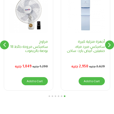
مراوح
أجهزة منزلية كبيرة
ساميكس مروحة حائط 18
ساميكس مبرد مياه،
بوصة بالريموت
حنفيتين، أبيض بارد- ساخن
1,049
جنيه
2,950
جنيه
1,290
جنيه
3,629
جنيه
Add to Cart
Add to Cart
6
5
4
3
2
1