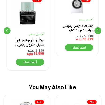
-9%
-19%
أحسن سعر
غسالة ملابس زانوسي
بيرلاماكس، 7 كيلو،
أحسن سعر
ابيض – ZWF7240WS5
22,508
جنيه
18,299
جنيه
بوتاجاز غاز يونيون إير I
ستيل كنترول رقمي، 5
أضف للسلة
شعلات، 90 سم، أسود
16,489
جنيه
14,990
جنيه
أضف للسلة
You May Also Like
-19%
-19%