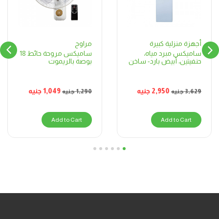
مراوح
أجهزة منزلية كبيرة
ساميكس مروحة حائط 18
ساميكس مبرد مياه،
بوصة بالريموت
حنفيتين، أبيض بارد- ساخن
1,049
جنيه
2,950
جنيه
1,290
جنيه
3,629
جنيه
Add to Cart
Add to Cart
6
5
4
3
2
1