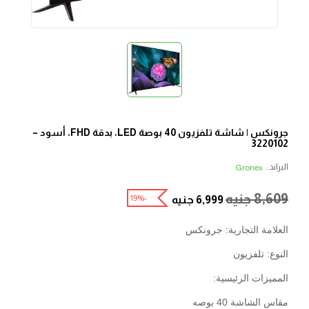
جرونكس | شاشة تلفزيون 40 بوصة LED، بدقة FHD، أسود –
3220102
البراند :
Gronex
8,609
جنيه
-19%
6,999
جنيه
العلامة التجارية: جرونكس
النوع: تلفزيون
المميزات الرئيسية:
مقاس الشاشة 40 بوصه