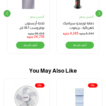
أحسن سعر
أحسن سعر
دفاية تورنيدو سيراميك
ثلاجة أريستون
كهربائية ، بريموت
نوفروست 367 لتر،
كنترول، 2000 وات،
إنفرتر، فضي
4,345
جنيه
5,344
جنيه
30,424
جنيه
اسود- TPH-2000DF
24,735
جنيه
أضف للسلة
أضف للسلة
You May Also Like
-19%
-19%