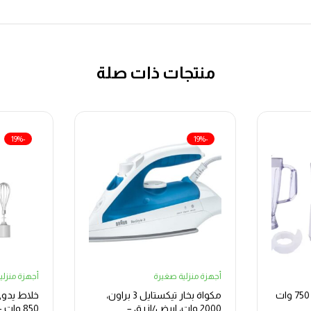
منتجات ذات صلة
-19%
-19%
أجهزة منزلية صغيرة
أجهزة منزلي
محضرة طعام كينوود – 750 وات
مكواة بخار تيكستايل 3 براون،
2000 وات، ابيض/ازرق –
850 وات – أبيض