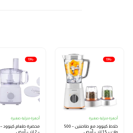
-19%
-19%
أجهزة منزلية صغيرة
أجهزة منزلية صغيرة
خلاط كينوود مع طاحنتين – 500
وات – 1.5 لتر – أبيض
– 2 لتر – أبيض