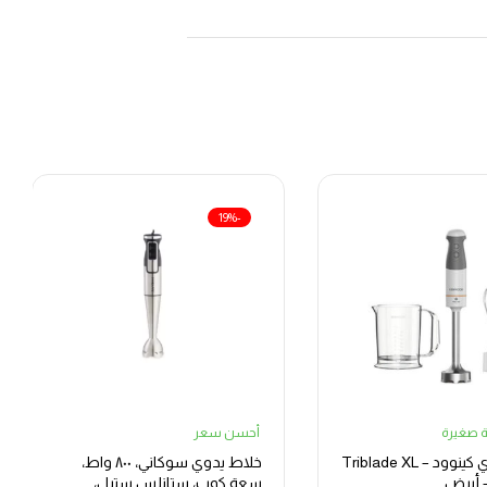
-19%
ة صغيرة
أحسن سعر
خلاط يدوي كينوود Triblade XL –
خلاط يدوي سوكاني، ٨٠٠ واط،
سعة كوب، ستانلس ستيل،