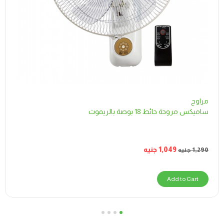
مراوح
ساميكس مروحة حائط 18 بوصة بالريموت
1,049
جنيه
1,290
جنيه
Add to Cart
4
3
2
1