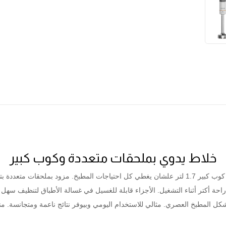
خلاط يدوي بملحقات متعددة وكوب كبير
الخلاط اليدوي ده بقوة 850 وات وبييجي مع كوب كبير 1.7 لتر علشان يغطي كل احتياجات المطبخ. 
احة أكتر أثناء التشغيل. الأجزاء قابلة للغسيل في غسالة الأطباق لتنظيف سهل
شكل المطبخ العصري. مثالي للاستخدام اليومي وبيوفر نتائج ناعمة ومتجانسة. م