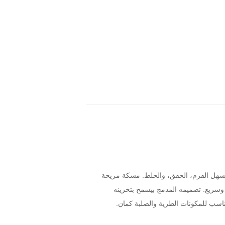
مزود بملحقات متعددة بتسهل الفرم، الخفق، والخلط. مسكة مريحة
 وسريع. تصميمه المدمج بيسمح بتخزينه
ناسب للمكونات الطرية والصلبة كمان.