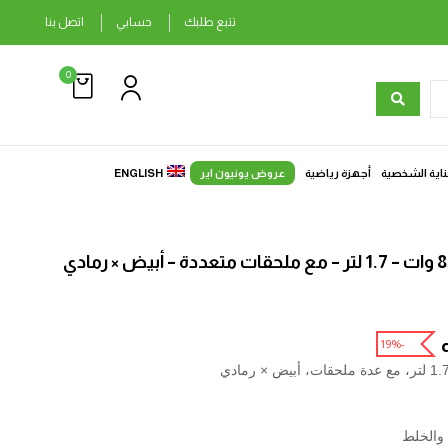
تتبع طلبك
حسابي
اتصل بنا
0
ناية الشخصية
أجهزة رياضية
عروض يونيون اير
ENGLISH
-19%
 والخلط