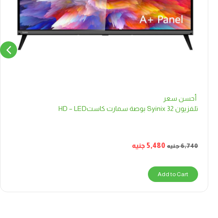
أحسن سعر
تلفزيون Syinix 32 بوصة سمارت كاستHD – LED
5,480
جنيه
6,740
جنيه
Add to Cart