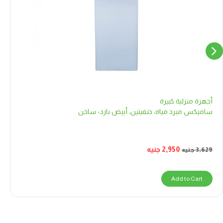
أجهزة منزلية كبيرة
ساميكس مبرد مياه، حنفيتين، أبيض بارد- ساخن
2,950
جنيه
3,629
جنيه
Add to Cart