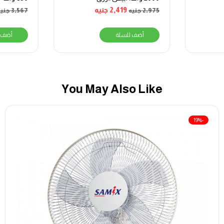
TS340C
2,419
جنيه
2,975
جنيه
3,567
جنيه
أضف للسلة
أضف 
You May Also Like
-19%