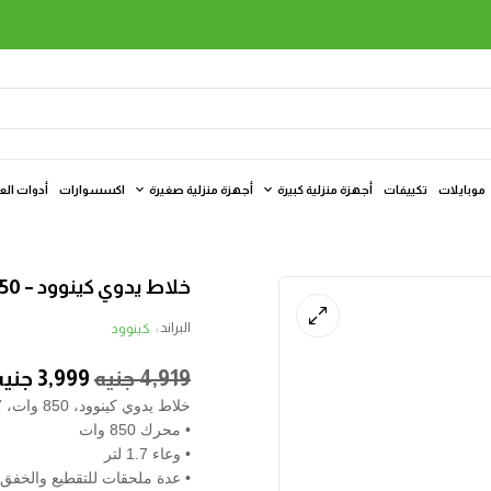
موبايلات
تكييفات
أجهزة منزلية كبيرة
أجهزة منزلية صغيرة
اكسسوارات
أدوات الع
خلاط يدوي كينوود – 850 وات – 1.7 لتر – مع ملحقات متعددة – أبيض × رمادي
البراند :
كينوود
4,919
جنيه
3,999
جنيه
خلاط يدوي كينوود، 850 وات، 1.7 لتر، مع عدة ملحقات، أبيض × رمادي
• محرك 850 وات
• وعاء 1.7 لتر
• عدة ملحقات للتقطيع والخفق