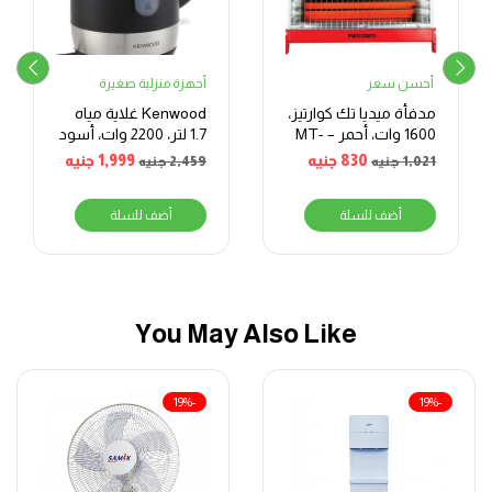
أحسن سعر
أجهزة منزلية صغيرة
مدفأة ميديا تك كوارتيز،
Kenwood غلاية مياه
1600 وات، أحمر – MT-
1.7 لتر، 2200 وات، أسود
RH10
830
جنيه
1,999
جنيه
1,021
جنيه
2,459
جنيه
أضف للسلة
أضف للسلة
You May Also Like
-19%
-19%