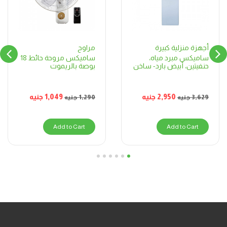
مراوح
أجهزة منزلية كبيرة
ساميكس مروحة حائط 18
ساميكس مبرد مياه،
بوصة بالريموت
حنفيتين، أبيض بارد- ساخن
1,049
جنيه
2,950
جنيه
1,290
جنيه
3,629
جنيه
Add to Cart
Add to Cart
6
5
4
3
2
1