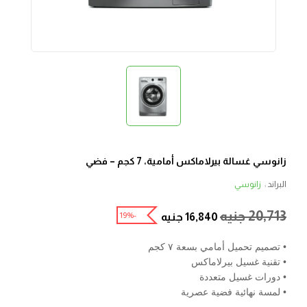
زانوسي غسالة بيرلاماكس أمامية، 7 كجم – فضي
البراند :
زانوسي
20,713
جنيه
-19%
16,840
جنيه
• تصميم تحميل أمامي بسعة ٧ كجم
• تقنية غسيل بيرلاماكس
• دورات غسيل متعددة
• لمسة نهائية فضية عصرية