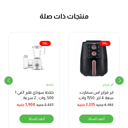
منتجات ذات صلة
-19%
-19%
اير فراير
خلاط
اير فراير اس سمارت،
خلاط سوناي فلير 3في 1
سعة 4 لتر، 1550 وات،
,500 وات , 2 سرعة ,
اسود – SAF272TB
ابيض
3,335
جنيه
1,900
جنيه
4,102
جنيه
2,337
جنيه
أضف للسلة
أضف للسلة