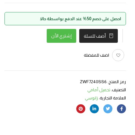
احصل على خصم 50% عند الدفع بواسطة حالا
إشتري الأن
أضف للسلة
اضف للمفضلة
رمز المنتج:
ZWF7240SS6
التصنيف:
تحميل أمامي
العلامة التجارية:
زانوسي