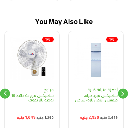
You May Also Like
-19%
-19%
مراوح
أجهزة منزلية كبيرة
ساميكس مروحة حائط 18
ساميكس مبرد مياه،
بوصة بالريموت
حنفيتين، أبيض بارد- ساخن
1,049
جنيه
2,950
جنيه
1,290
جنيه
3,629
جنيه