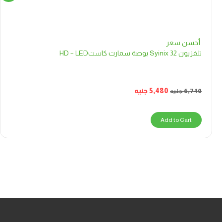
أحسن سعر
تلفزيون Syinix 32 بوصة سمارت كاستHD – LED
5,480
جنيه
6,740
جنيه
Add to Cart