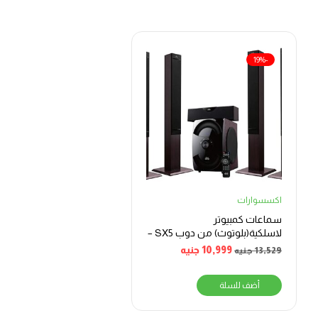
-19%
اكسسوارات
سماعات كمبيوتر
لاسلكية(بلوتوث) من دوب SX5 –
اسود
10,999
جنيه
13,529
جنيه
أضف للسلة