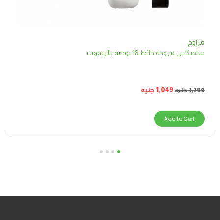
مراوح
ساميكس مروحة حائط 18 بوصة بالريموت
1,049
جنيه
1,290
جنيه
Add to Cart
4
3
2
1