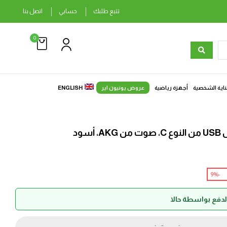
تتبع طلبك
حسابي
اتصل بنا
0
ناية الشخصية
أجهزة رياضية
عروض يونيون اير
ENGLISH
سود
-9%