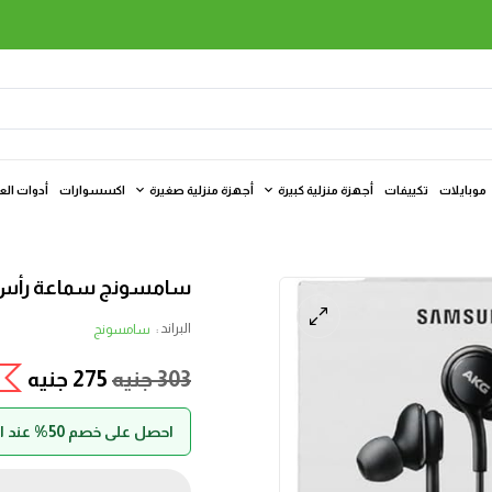
موبايلات
تكييفات
أجهزة منزلية كبيرة
أجهزة منزلية صغيرة
اكسسوارات
أدوات الع
سامسونج سماعة رأس USB من النوع C، صوت من AKG، أ
البراند :
سامسونج
303
جنيه
275
جنيه
احصل على خصم 50% عند الدفع بواسطة حالا