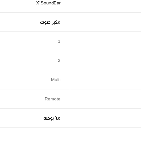
X1SoundBar
مكبر صوت
1
3
Multi
Remote
٦٫٥ بوصة