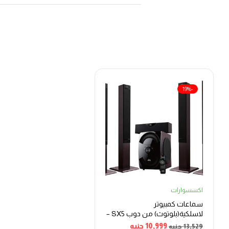
-19%
اكسسوارات
سماعات كمبيوتر
لاسلكية(بلوتوث) من دوب SX5 –
اسود
10,999
جنيه
13,529
جنيه