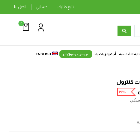
تتبع طلبك
حسابي
اتصل بنا
0
ناية الشخصية
أجهزة رياضية
عروض يونيون اير
ENGLISH
ت كنترول
-19%
سيكي
ة