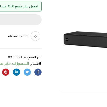
احصل على خصم 50% عند الدفع بواسطة حالا
اضف للمفضلة
رمز المنتج:
X1SoundBar
الأقسام:
اكسسوارات
,
مكبر صو