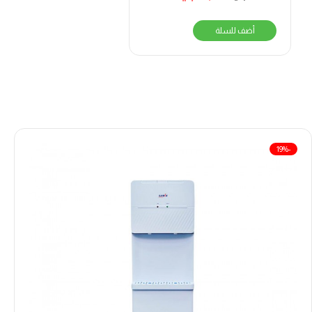
أضف للسلة
-19%