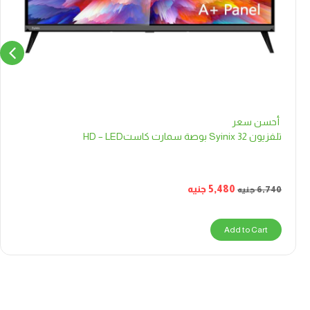
أحسن سعر
تلفزيون Syinix 32 بوصة سمارت كاستHD – LED
5,480
جنيه
6,740
جنيه
Add to Cart