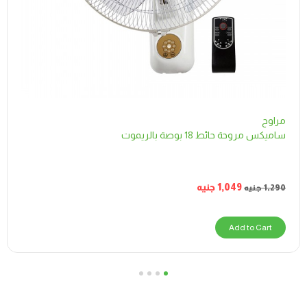
مراوح
ساميكس مروحة حائط 18 بوصة بالريموت
1,049
جنيه
1,290
جنيه
Add to Cart
4
3
2
1