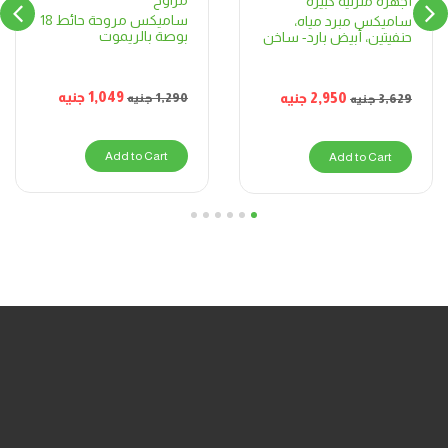
مراوح
أجهزة منزلية كبيرة
ساميكس مروحة حائط 18
ساميكس مبرد مياه،
بوصة بالريموت
حنفيتين، أبيض بارد- ساخن
1,049
جنيه
2,950
جنيه
1,290
جنيه
3,629
جنيه
Add to Cart
Add to Cart
6
5
4
3
2
1