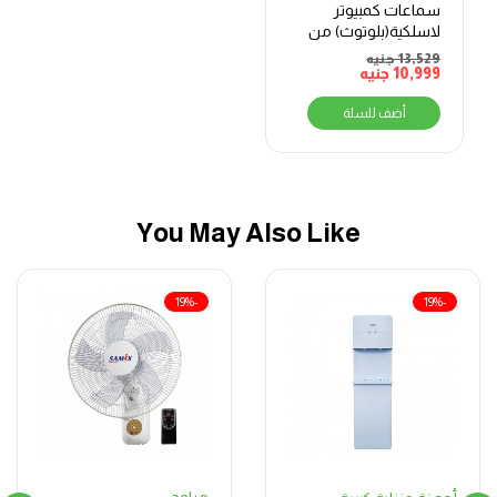
سماعات كمبيوتر
لاسلكية(بلوتوث) من
دوب SX5 – اسود
13,529
جنيه
10,999
جنيه
أضف للسلة
You May Also Like
-19%
-19%