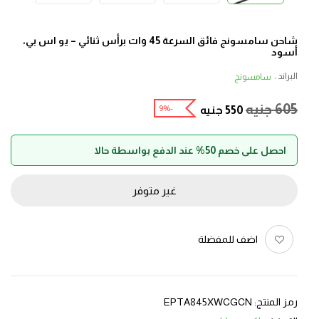
شاحن سامسونج فائق السرعة 45 وات برأس ثنائي – يو اس بي،
أسود
البراند :
سامسونج
605
جنيه
-9%
550
جنيه
احصل على خصم 50% عند الدفع بواسطة حالا
غير متوفر
اضف للمفضلة
رمز المنتج:
EPTA845XWCGCN