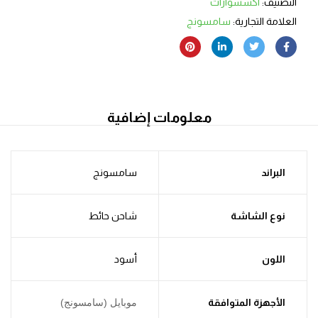
التصنيف:
اكسسوارات
العلامة التجارية:
سامسونج
معلومات إضافية
البراند
سامسونج
نوع الشاشة
شاحن حائط
اللون
أسود
الأجهزة المتوافقة
موبايل (سامسونج)