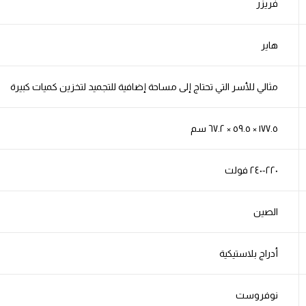
فريزر
هاير
مثالي للأسر التي تحتاج إلى مساحة إضافية للتجميد لتخزين كميات كبيرة
١٧٧.٥ × ٥٩.٥ × ٦٧.٢ سم
٢٢٠-٢٤٠ فولت
الصين
أدراج بلاستيكية
نوفروست