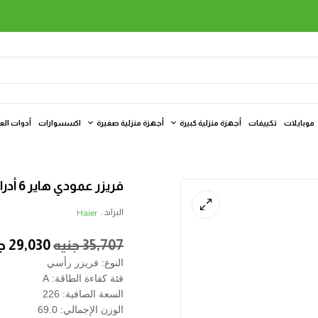
موبايلات
تكييفات
أجهزة منزلية كبيرة
أجهزة منزلية صغيرة
اكسسوارات
أدوات الع
فريزر عمودي هاير 6 أدراج بدون تجميد، رمادي غامق
البراند :
Haier
35,707
جنيه
29,030
ج
النوع: فريزر رأسي
فئة كفاءة الطاقة: A
السعة الصافية: 226
الوزن الإجمالي: 69.0