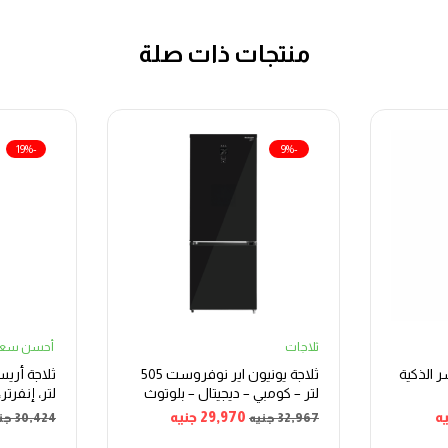
منتجات ذات صلة
-19%
-9%
ثلاجات
أحسن سعر
ر الذكية
ثلاجة يونيون اير نوفروست 505
لتر – كومبي – ديجيتال – بلوتوث
لتر، إنفرت
URN800CE
ه
29,970
جنيه
32,967
جنيه
30,424
جن