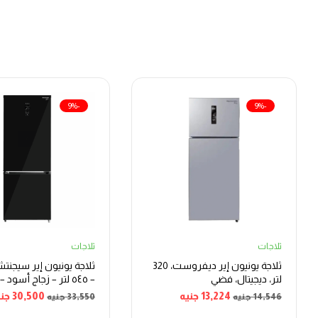
-9%
-9%
ثلاجات
ثلاجات
ثلاجة يونيون إير ديفروست، 320
ثلاجة يونيون إير سيجنتش
لتر، ديجيتال، فضي
– ٥٤٥ لتر – زجاج أسود –
PBLG1ADXHIRBXXLN
13,224
جنيه
30,500
جني
14,546
جنيه
33,550
جنيه