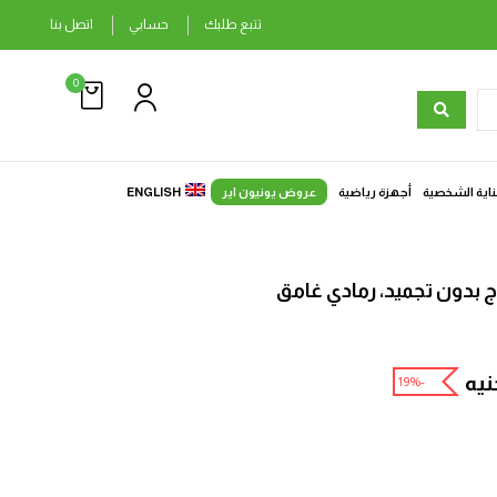
تتبع طلبك
حسابي
اتصل بنا
0
ناية الشخصية
أجهزة رياضية
عروض يونيون اير
ENGLISH
نيه
-19%