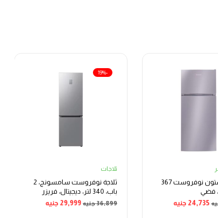
-19%
ثلاجات
ثلاجة أريستون نوفروست 367
ثلاجة نوفروست سامسونج، 2
ر، فضي
باب، 340 لتر، ديجيتال، فريزر
سفلي – فضي
24,735
جنيه
29,999
جنيه
يه
36,899
جنيه