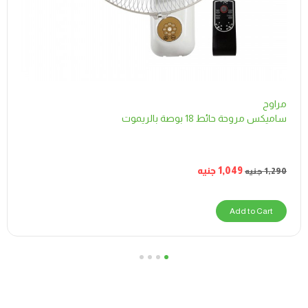
مراوح
ساميكس مروحة حائط 18 بوصة بالريموت
1,049
جنيه
1,290
جنيه
Add to Cart
4
3
2
1