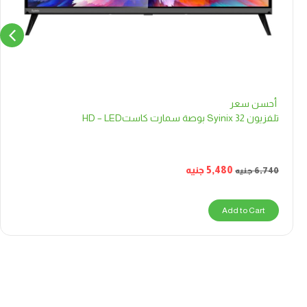
أحسن سعر
تلفزيون Syinix 32 بوصة سمارت كاستHD – LED
5,480
جنيه
6,740
جنيه
Add to Cart