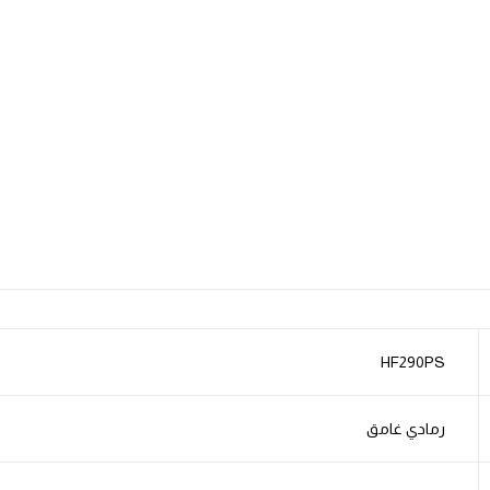
HF290PS
رمادي غامق